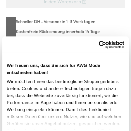
In den Warenkorb
Schneller DHL Versand: in 1–3 Werktagen
Kostenfreie Rücksendung innerhalb 14 Tage
Kostenlose Filiallieferung in Ihre Wunschfiliale
Zur Wunschliste hinzufügen
Wir freuen uns, dass Sie sich für AWG Mode
entschieden haben!
Wir möchten Ihnen das bestmögliche Shoppingerlebnis
bieten. Cookies und andere Technologien tragen dazu
Damen Schlupfbluse mit Alloverprint
bei, dass die Webseite zuverlässig funktioniert, wir die
Performance im Auge haben und Ihnen personalisierte
stilvolle Schlupfbluse von Tom Tailor
Werbung einspielen können. Damit dies funktioniert,
mit klassichem Blusenkragen
müssen Daten über unsere Nutzer, wie und auf welchen
eleganter V-Auschnitt
Geräten sie unser Angebot nutzen, gespeichert werden.
durchgehend geknöpft
Technisch notwendige Cookies, die zwingend für die
breite Manschette mit Knopf