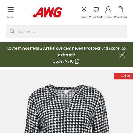
alt springen
Waren
Menü
Filialen
Wunschliste
Konto
Warenkorb
Kaufe mindestens 3 Artikel aus dem
neuen Prospekt
und spare 15%
extra mit
Code:
9710
-20
%