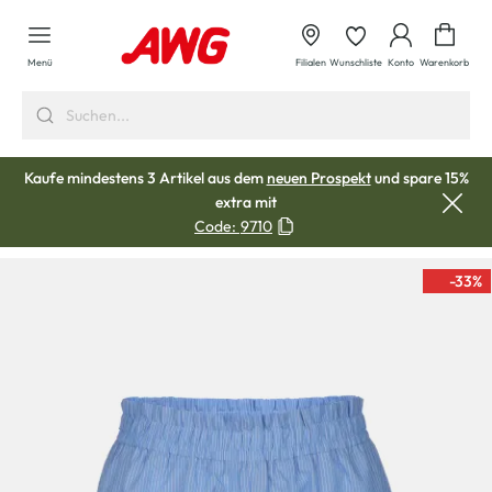
alt springen
Waren
Menü
Filialen
Wunschliste
Konto
Warenkorb
Kaufe mindestens 3 Artikel aus dem
neuen Prospekt
und spare 15%
extra mit
Code:
9710
-33
%