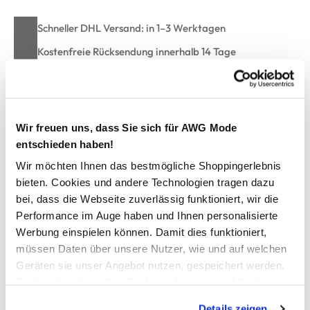
Schneller DHL Versand: in 1–3 Werktagen
Kostenfreie Rücksendung innerhalb 14 Tage
Kostenlose Filiallieferung in Ihre Wunschfiliale
Wir freuen uns, dass Sie sich für AWG Mode
Zur Wunschliste hinzufügen
entschieden haben!
Wir möchten Ihnen das bestmögliche Shoppingerlebnis
bieten. Cookies und andere Technologien tragen dazu
Damen Schlafshorts
bei, dass die Webseite zuverlässig funktioniert, wir die
Performance im Auge haben und Ihnen personalisierte
Bequeme Schlafhosen von byLouise
Werbung einspielen können. Damit dies funktioniert,
Elastischer Gummibund
müssen Daten über unsere Nutzer, wie und auf welchen
Unterschiedliche Muster erhältlich
Geräten sie unser Angebot nutzen, gespeichert werden.
Trageangenehmes, leichtes Material
Technisch notwendige Cookies, die zwingend für die
Passende Oberteile gibt es im Shop
Bereitstellung der Funktionen der Webseite benötigt
Kombinieren Sie einfach selbst im Mix und Match
Details zeigen