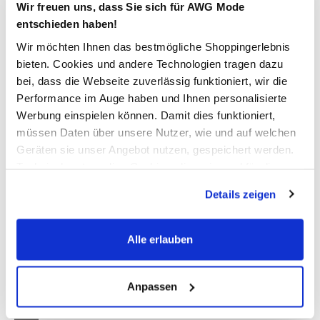
Flügelärmelchen
Wir freuen uns, dass Sie sich für AWG Mode
entschieden haben!
9,99 €
Wir möchten Ihnen das bestmögliche Shoppingerlebnis
Ursprünglicher Preis:
14,99 €
bieten. Cookies und andere Technologien tragen dazu
bei, dass die Webseite zuverlässig funktioniert, wir die
Performance im Auge haben und Ihnen personalisierte
Anzahl:
Größe:
Werbung einspielen können. Damit dies funktioniert,
S
M
L
XL
müssen Daten über unsere Nutzer, wie und auf welchen
Geräten sie unser Angebot nutzen, gespeichert werden.
Technisch notwendige Cookies, die zwingend für die
Bitte wählen Sie eine Größe aus
Bereitstellung der Funktionen der Webseite benötigt
Details zeigen
werden, werden bei der Nutzung der Webseite auf jeden
Nicht mehr für den Versand verfügbar
Fall gesetzt. Cookies von Drittanbietern für Analyse- oder
Trackingzwecke werden nur dann aktiviert, wenn Sie das
Alle erlauben
entsprechende "Häkchen" setzen und auf "Auswahl
In den Warenkorb
erlauben" bzw. "Alle erlauben" klicken. Mehr dazu
(einschließlich der Möglichkeit, die Einwilligungserklärung
Anpassen
zu ändern oder zu widerrufen) erfahren Sie in unserem
Schneller DHL Versand: in 1–3 Werktagen