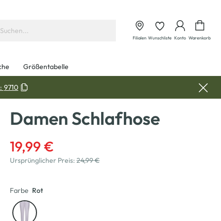
Waren
Filialen
Wunschliste
Konto
Warenkorb
che
Größentabelle
:
9710
Damen Schlafhose
19,99 €
Ursprünglicher Preis:
24,99 €
Farbe
Rot