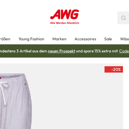
rößen
Young Fashion
Marken
Accessoires
Sale
Wäs
ndestens 3 Artikel aus dem
neuen Prospekt
und spare 15% extra mit
Code
-20
%