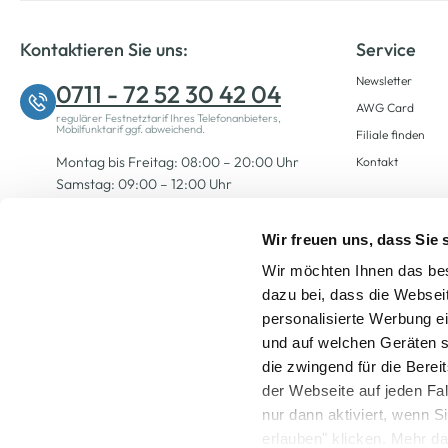
Kontaktieren Sie uns:
Service
Newsletter
0711 - 72 52 30 42 04
AWG Card
regulärer Festnetztarif Ihres Telefonanbieters,
Mobilfunktarif ggf. abweichend.
Filiale finden
Montag bis Freitag: 08:00 – 20:00 Uhr
Kontakt
Samstag: 09:00 – 12:00 Uhr
Wir freuen uns, dass Sie
Zum Kontaktformular
Wir möchten Ihnen das bes
dazu bei, dass die Websei
personalisierte Werbung e
und auf welchen Geräten s
die zwingend für die Berei
der Webseite auf jeden Fa
nur dann aktiviert, wenn 
Alle Preise inkl. ge
erlauben" klicken. Mehr da