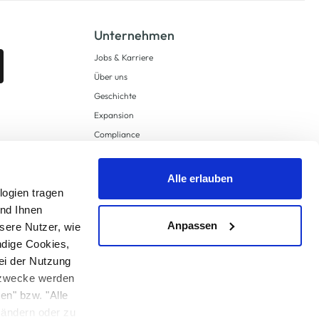
Unternehmen
Jobs & Karriere
Über uns
Geschichte
Expansion
Compliance
Lieferkettensorgfaltspflichten
Supply Chain Due Diligence
Alle erlauben
Barrierefreiheit
logien tragen
und Ihnen
Anpassen
sere Nutzer, wie
ndige Cookies,
ei der Nutzung
ngzwecke werden
en" bzw. "Alle
 anders angegeben.
u ändern oder zu