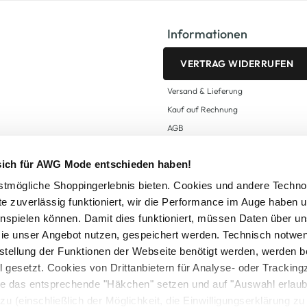
Informationen
VERTRAG WIDERRUFEN
Versand & Lieferung
Kauf auf Rechnung
AGB
Impressum
 sich für AWG Mode entschieden haben!
Zahlungsarten
Datenschutz
tmögliche Shoppingerlebnis bieten. Cookies und andere Techno
te zuverlässig funktioniert, wir die Performance im Auge haben 
AWG CARD Teilnahmebedingungen
inspielen können. Damit dies funktioniert, müssen Daten über un
ie unser Angebot nutzen, gespeichert werden. Technisch notwe
tstellung der Funktionen der Webseite benötigt werden, werden b
ll gesetzt. Cookies von Drittanbietern für Analyse- oder Tracki
Sie das entsprechende "Häkchen" setzen und auf "Auswahl erlaub
setzl. Mehrwertsteuer zzgl.
Versandkosten
und ggf. Nachnahmegebühren, wenn nicht
zu (einschließlich der Möglichkeit, die Einwilligungserklärung z
Logout