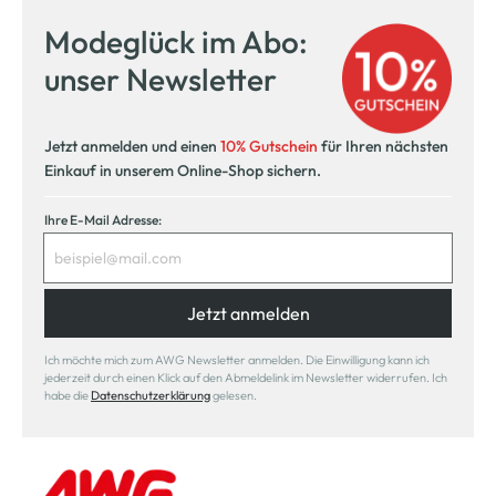
Modeglück im Abo:
unser Newsletter
Jetzt anmelden und einen
10% Gutschein
für Ihren nächsten
Einkauf in unserem Online-Shop sichern.
Ihre E-Mail Adresse:
Jetzt anmelden
Ich möchte mich zum AWG Newsletter anmelden. Die Einwilligung kann ich
jederzeit durch einen Klick auf den Abmeldelink im Newsletter widerrufen. Ich
habe die
Datenschutzerklärung
gelesen.