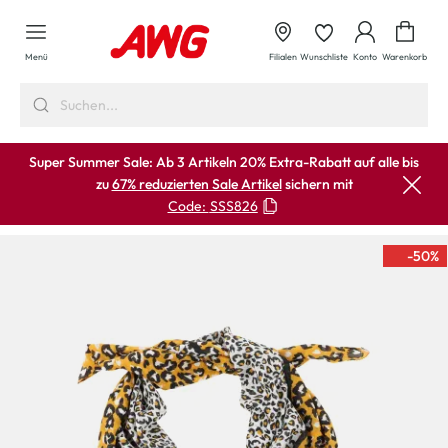
alt springen
Waren
Menü
Filialen
Wunschliste
Konto
Warenkorb
Super Summer Sale: Ab 3 Artikeln 20% Extra-Rabatt auf alle bis
zu
67% reduzierten Sale Artikel
sichern mit
Code:
SSS826
-50
%