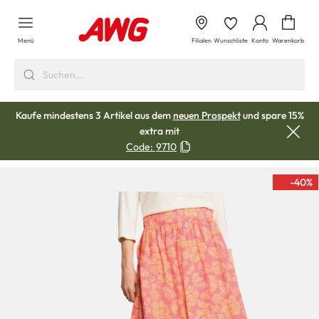
alt springen
Waren
Menü
Filialen
Wunschliste
Konto
Warenkorb
Kaufe mindestens 3 Artikel aus dem
neuen Prospekt
und spare 15%
extra mit
Code:
9710
-40
%