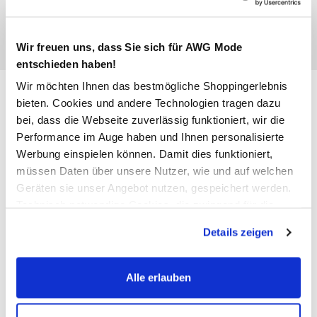
Wir freuen uns, dass Sie sich für AWG Mode
entschieden haben!
Wir möchten Ihnen das bestmögliche Shoppingerlebnis
Damen Rock mit Allover-
bieten. Cookies und andere Technologien tragen dazu
Blütenmuster
bei, dass die Webseite zuverlässig funktioniert, wir die
Performance im Auge haben und Ihnen personalisierte
29,99 €
Werbung einspielen können. Damit dies funktioniert,
müssen Daten über unsere Nutzer, wie und auf welchen
Ursprünglicher Preis:
49,99 €
Geräten sie unser Angebot nutzen, gespeichert werden.
Technisch notwendige Cookies, die zwingend für die
Farbe
Pink
Bereitstellung der Funktionen der Webseite benötigt
Details zeigen
werden, werden bei der Nutzung der Webseite auf jeden
Fall gesetzt. Cookies von Drittanbietern für Analyse- oder
Trackingzwecke werden nur dann aktiviert, wenn Sie das
Alle erlauben
Anzahl:
Größe:
entsprechende "Häkchen" setzen und auf "Auswahl
erlauben" bzw. "Alle erlauben" klicken. Mehr dazu
34
36
38
40
42
44