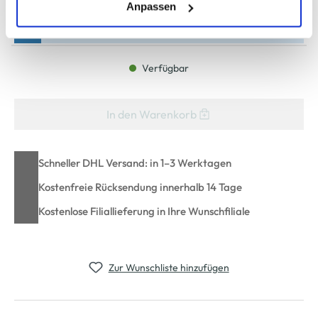
(einschließlich der Möglichkeit, die Einwilligungserklärung
Anpassen
zu ändern oder zu widerrufen) erfahren Sie in unserem
Bitte wählen Sie eine Größe aus
Cookie-Hinweis
bzw. der
Datenschutzerklärung
.
Verfügbar
In den Warenkorb
Schneller DHL Versand: in 1–3 Werktagen
Kostenfreie Rücksendung innerhalb 14 Tage
Kostenlose Filiallieferung in Ihre Wunschfiliale
Zur Wunschliste hinzufügen