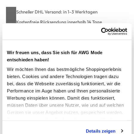
Schneller DHL Versand: in 1–3 Werktagen
Kostenfreie Rücksendung innerhalb 14 Tage
Kostenlose Filiallieferung in Ihre Wunschfiliale
Wir freuen uns, dass Sie sich für AWG Mode
Zur Wunschliste hinzufügen
entschieden haben!
Wir möchten Ihnen das bestmögliche Shoppingerlebnis
bieten. Cookies und andere Technologien tragen dazu
Damen Ripp Top unifarben
bei, dass die Webseite zuverlässig funktioniert, wir die
Performance im Auge haben und Ihnen personalisierte
modisches Top von Lisa Tossa
Werbung einspielen können. Damit dies funktioniert,
mit rundem Halsausschnitt
müssen Daten über unsere Nutzer, wie und auf welchen
eng anliegende Schnittform
Geräten sie unser Angebot nutzen, gespeichert werden.
zeitlose Ripp-Optik
Technisch notwendige Cookies, die zwingend für die
toller Kombipartner für frische Sommerlooks
Bereitstellung der Funktionen der Webseite benötigt
Details zeigen
werden, werden bei der Nutzung der Webseite auf jeden