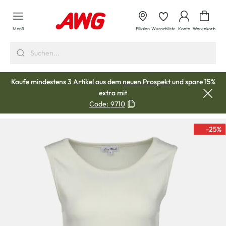
alt springen
Waren
Menü
Filialen
Wunschliste
Konto
Warenkorb
Kaufe mindestens 3 Artikel aus dem
neuen Prospekt
und spare 15%
extra mit
Code:
9710
-25
%