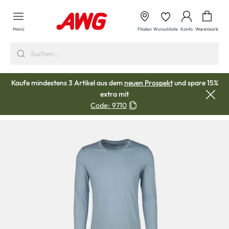
alt springen
Waren
Menü
Filialen
Wunschliste
Konto
Warenkorb
Kaufe mindestens 3 Artikel aus dem
neuen Prospekt
und spare 15%
extra mit
Code:
9710