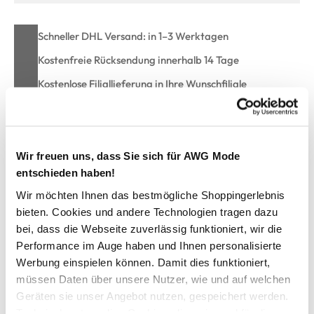
Schneller DHL Versand: in 1–3 Werktagen
Kostenfreie Rücksendung innerhalb 14 Tage
Kostenlose Filiallieferung in Ihre Wunschfiliale
Zur Wunschliste hinzufügen
Wir freuen uns, dass Sie sich für AWG Mode
entschieden haben!
Wir möchten Ihnen das bestmögliche Shoppingerlebnis
Damen Pyjama mit gemusterter Hose
bieten. Cookies und andere Technologien tragen dazu
bei, dass die Webseite zuverlässig funktioniert, wir die
bequemer Pyjama von Schiesser
Performance im Auge haben und Ihnen personalisierte
Oberteil mit Rundhals-Ausschnitt
Werbung einspielen können. Damit dies funktioniert,
gerade Passform
müssen Daten über unsere Nutzer, wie und auf welchen
Oberteil unifarben
Geräten sie unser Angebot nutzen, gespeichert werden.
super angenehmes Material
Technisch notwendige Cookies, die zwingend für die
Hose mit breitem Gummizug