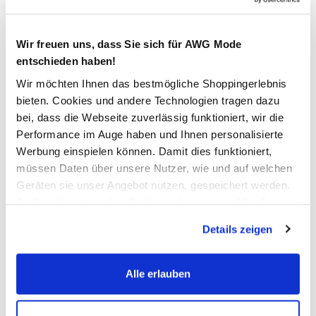
Verfügbar
Wir freuen uns, dass Sie sich für AWG Mode
In den Warenkorb
entschieden haben!
Wir möchten Ihnen das bestmögliche Shoppingerlebnis
Schneller DHL Versand: in 1–3 Werktagen
bieten. Cookies und andere Technologien tragen dazu
bei, dass die Webseite zuverlässig funktioniert, wir die
Kostenfreie Rücksendung innerhalb 14 Tage
Performance im Auge haben und Ihnen personalisierte
Kostenlose Filiallieferung in Ihre Wunschfiliale
Werbung einspielen können. Damit dies funktioniert,
müssen Daten über unsere Nutzer, wie und auf welchen
Geräten sie unser Angebot nutzen, gespeichert werden.
Zur Wunschliste hinzufügen
Technisch notwendige Cookies, die zwingend für die
Bereitstellung der Funktionen der Webseite benötigt
Details zeigen
werden, werden bei der Nutzung der Webseite auf jeden
Fall gesetzt. Cookies von Drittanbietern für Analyse- oder
Damen Pyjama
Trackingzwecke werden nur dann aktiviert, wenn Sie das
Alle erlauben
entsprechende "Häkchen" setzen und auf "Auswahl
Bequemer Damen Pyjama von Götzburg
erlauben" bzw. "Alle erlauben" klicken. Mehr dazu
Zweiteiliges Set mit unifarbenem Oberteil und gemusterter