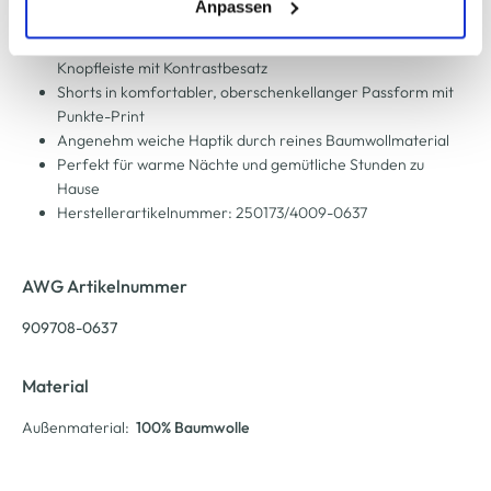
(einschließlich der Möglichkeit, die Einwilligungserklärung
Anpassen
Shorts
zu ändern oder zu widerrufen) erfahren Sie in unserem
Kurzes Oberteil mit Rundhalsausschnitt und kurzer
Cookie-Hinweis
bzw. der
Datenschutzerklärung
.
Knopfleiste mit Kontrastbesatz
Shorts in komfortabler, oberschenkellanger Passform mit
Punkte-Print
Angenehm weiche Haptik durch reines Baumwollmaterial
Perfekt für warme Nächte und gemütliche Stunden zu
Hause
Herstellerartikelnummer: 250173/4009-0637
AWG Artikelnummer
909708-0637
Material
Außenmaterial:
100% Baumwolle