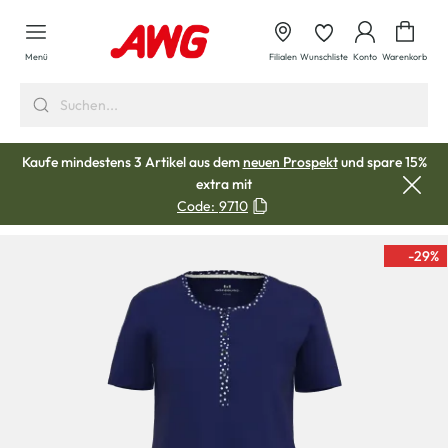
alt springen
Waren
Menü
Filialen
Wunschliste
Konto
Warenkorb
Kaufe mindestens 3 Artikel aus dem
neuen Prospekt
und spare 15%
extra mit
Code:
9710
-29
%