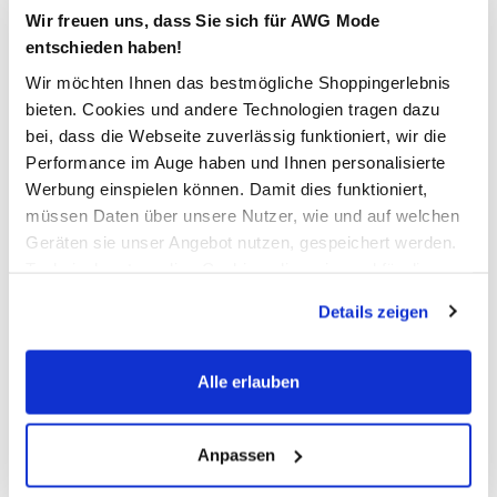
Wir freuen uns, dass Sie sich für AWG Mode
entschieden haben!
In den Warenkorb
Wir möchten Ihnen das bestmögliche Shoppingerlebnis
bieten. Cookies und andere Technologien tragen dazu
Schneller DHL Versand: in 1–3 Werktagen
bei, dass die Webseite zuverlässig funktioniert, wir die
Performance im Auge haben und Ihnen personalisierte
Kostenfreie Rücksendung innerhalb 14 Tage
Werbung einspielen können. Damit dies funktioniert,
Kostenlose Filiallieferung in Ihre Wunschfiliale
müssen Daten über unsere Nutzer, wie und auf welchen
Geräten sie unser Angebot nutzen, gespeichert werden.
Technisch notwendige Cookies, die zwingend für die
Zur Wunschliste hinzufügen
Bereitstellung der Funktionen der Webseite benötigt
Details zeigen
werden, werden bei der Nutzung der Webseite auf jeden
Fall gesetzt. Cookies von Drittanbietern für Analyse- oder
Trackingzwecke werden nur dann aktiviert, wenn Sie das
Alle erlauben
Damen Pyjama
entsprechende "Häkchen" setzen und auf "Auswahl
erlauben" bzw. "Alle erlauben" klicken. Mehr dazu
Bequemer Damen Pyjama von Götzburg
(einschließlich der Möglichkeit, die Einwilligungserklärung
Anpassen
Bestehend aus gestreiftem Langarmshirt mit 3/4-Arm und
zu ändern oder zu widerrufen) erfahren Sie in unserem
unifarbener 7/8-Hose