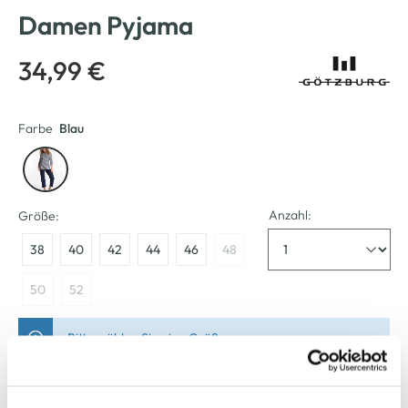
Damen Pyjama
34,99 €
Farbe
Blau
Anzahl:
Größe:
38
40
42
44
46
48
50
52
Bitte wählen Sie eine Größe aus
Verfügbar