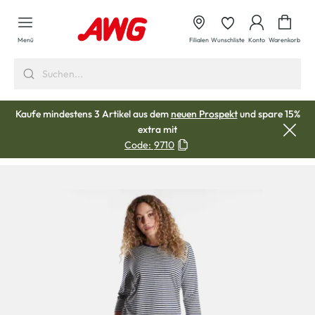
alt springen
Waren
Menü
Filialen
Wunschliste
Konto
Warenkorb
Kaufe mindestens 3 Artikel aus dem
neuen Prospekt
und spare 15%
extra mit
Code:
9710