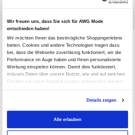
Wir freuen uns, dass Sie sich für AWG Mode
entschieden haben!
Damen Pullover mit V-
Wir möchten Ihnen das bestmögliche Shoppingerlebnis
bieten. Cookies und andere Technologien tragen dazu
Ausschnitt
bei, dass die Webseite zuverlässig funktioniert, wir die
Performance im Auge haben und Ihnen personalisierte
29,99 €
Werbung einspielen können. Damit dies funktioniert,
müssen Daten über unsere Nutzer, wie und auf welchen
Geräten sie unser Angebot nutzen, gespeichert werden.
Farbe
Rot
Technisch notwendige Cookies, die zwingend für die
Bereitstellung der Funktionen der Webseite benötigt
Details zeigen
werden, werden bei der Nutzung der Webseite auf jeden
Fall gesetzt. Cookies von Drittanbietern für Analyse- oder
Anzahl:
Größe:
Trackingzwecke werden nur dann aktiviert, wenn Sie das
Alle erlauben
entsprechende "Häkchen" setzen und auf "Auswahl
XS
S
M
L
XL
XXL
erlauben" bzw. "Alle erlauben" klicken. Mehr dazu