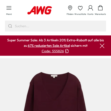
alt springen
Waren
Menü
Filialen
Wunschliste
Konto
Warenkorb
Super Summer Sale: Ab 3 Artikeln 20% Extra-Rabatt auf alle bis
zu
67% reduzierten Sale Artikel
sichern mit
Code:
SSS826