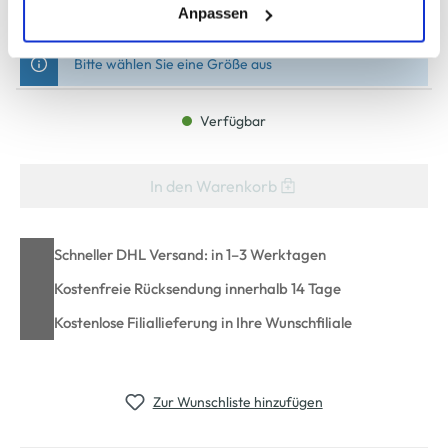
XXXL
(einschließlich der Möglichkeit, die Einwilligungserklärung
Anpassen
zu ändern oder zu widerrufen) erfahren Sie in unserem
Cookie-Hinweis
bzw. der
Datenschutzerklärung
.
Bitte wählen Sie eine Größe aus
Verfügbar
In den Warenkorb
Schneller DHL Versand: in 1–3 Werktagen
Kostenfreie Rücksendung innerhalb 14 Tage
Kostenlose Filiallieferung in Ihre Wunschfiliale
Zur Wunschliste hinzufügen