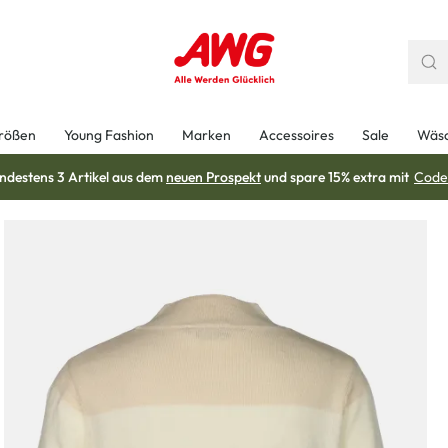
rößen
Young Fashion
Marken
Accessoires
Sale
Wäs
ndestens 3 Artikel aus dem
neuen Prospekt
und spare 15% extra mit
Code