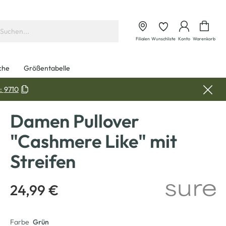
Waren
Filialen
Wunschliste
Konto
Warenkorb
che
Größentabelle
:
9710
Damen Pullover
"Cashmere Like" mit
Streifen
24,99 €
Farbe
Grün