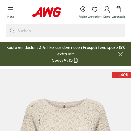
alt springen
Waren
Menü
Filialen
Wunschliste
Konto
Warenkorb
Kaufe mindestens 3 Artikel aus dem
neuen Prospekt
und spare 15%
extra mit
Code:
9710
-40
%