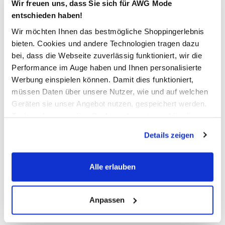
Wir freuen uns, dass Sie sich für AWG Mode
Kostenfreie Rücksendung innerhalb 14 Tage
entschieden haben!
Wir möchten Ihnen das bestmögliche Shoppingerlebnis
Kostenlose Filiallieferung in Ihre Wunschfiliale
bieten. Cookies und andere Technologien tragen dazu
bei, dass die Webseite zuverlässig funktioniert, wir die
Performance im Auge haben und Ihnen personalisierte
Zur Wunschliste hinzufügen
Werbung einspielen können. Damit dies funktioniert,
müssen Daten über unsere Nutzer, wie und auf welchen
Geräten sie unser Angebot nutzen, gespeichert werden.
Damen Pullover
Technisch notwendige Cookies, die zwingend für die
Bereitstellung der Funktionen der Webseite benötigt
Details zeigen
werden, werden bei der Nutzung der Webseite auf jeden
Weicher Strickpullover für Damen von Only – perfekt für
Fall gesetzt. Cookies von Drittanbietern für Analyse- oder
den Frühling und Sommer
Trackingzwecke werden nur dann aktiviert, wenn Sie das
Rundhals-Ausschnitt für einen klassischen und bequemen
Alle erlauben
Look
entsprechende "Häkchen" setzen und auf "Auswahl
Kurzarm-Design für angenehmen Tragekomfort bei
erlauben" bzw. "Alle erlauben" klicken. Mehr dazu
wärmerem Wetter
(einschließlich der Möglichkeit, die Einwilligungserklärung
Anpassen
Mit gehäkelten Details für einen besonderen, kreativen
zu ändern oder zu widerrufen) erfahren Sie in unserem
Akzent
Cookie-Hinweis
bzw. der
Datenschutzerklärung
.