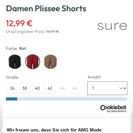
Damen Plissee Shorts
12,99 €
Ursprünglicher Preis:
14,99 €
Farbe
Rot
Anzahl:
Größe:
36
38
40
42
44
46
Bitte wählen Sie eine Größe aus
Verfügbar
Wir freuen uns, dass Sie sich für AWG Mode