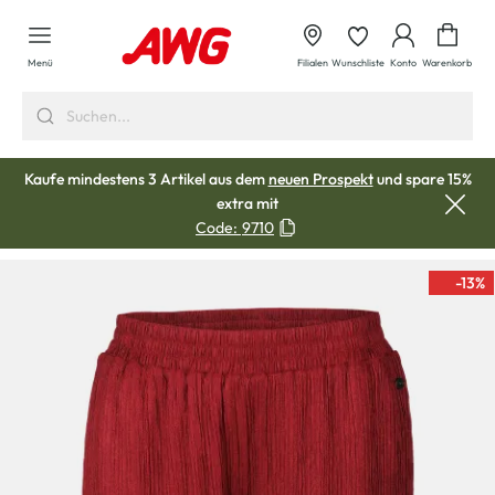
alt springen
Waren
Menü
Filialen
Wunschliste
Konto
Warenkorb
Kaufe mindestens 3 Artikel aus dem
neuen Prospekt
und spare 15%
extra mit
Code:
9710
-13
%