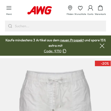
alt springen
Waren
Menü
Filialen
Wunschliste
Konto
Warenkorb
Kaufe mindestens 3 Artikel aus dem
neuen Prospekt
und spare 15%
extra mit
Code:
9710
-20
%