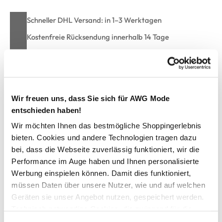
Schneller DHL Versand: in 1–3 Werktagen
Kostenfreie Rücksendung innerhalb 14 Tage
Kostenlose Filiallieferung in Ihre Wunschfiliale
Zur Wunschliste hinzufügen
Wir freuen uns, dass Sie sich für AWG Mode
entschieden haben!
Wir möchten Ihnen das bestmögliche Shoppingerlebnis
Damen Papertouch Bermuda
bieten. Cookies und andere Technologien tragen dazu
bei, dass die Webseite zuverlässig funktioniert, wir die
Performance im Auge haben und Ihnen personalisierte
Bequeme Papertouch Hose von Sure
Mit breitem Gummizugbund und integrierter Kordel
Werbung einspielen können. Damit dies funktioniert,
Zusätzlich mit angesetzten Gürtelschlaufen
müssen Daten über unsere Nutzer, wie und auf welchen
Aufgesetzte Eingriffs-und Gesäßtaschen
Geräten sie unser Angebot nutzen, gespeichert werden.
Super angenehmes Material
Technisch notwendige Cookies, die zwingend für die
Beine flexibel krempelbar
Bereitstellung der Funktionen der Webseite benötigt