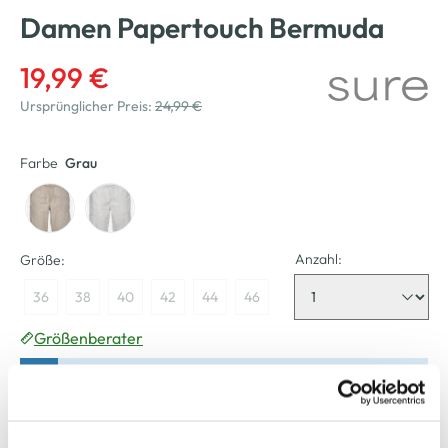
Damen Papertouch Bermuda
19,99 €
Ursprünglicher Preis:
24,99 €
Farbe
Grau
Anzahl:
Größe:
36
38
40
42
44
46
Größenberater
Bitte wählen Sie eine Größe aus
Nicht mehr für den Versand verfügbar