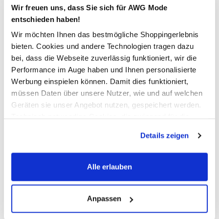
Wir freuen uns, dass Sie sich für AWG Mode
entschieden haben!
In den Warenkorb
Wir möchten Ihnen das bestmögliche Shoppingerlebnis
bieten. Cookies und andere Technologien tragen dazu
bei, dass die Webseite zuverlässig funktioniert, wir die
Schneller DHL Versand: in 1–3 Werktagen
Performance im Auge haben und Ihnen personalisierte
Kostenfreie Rücksendung innerhalb 14 Tage
Werbung einspielen können. Damit dies funktioniert,
Kostenlose Filiallieferung in Ihre Wunschfiliale
müssen Daten über unsere Nutzer, wie und auf welchen
Geräten sie unser Angebot nutzen, gespeichert werden.
Technisch notwendige Cookies, die zwingend für die
Bereitstellung der Funktionen der Webseite benötigt
Zur Wunschliste hinzufügen
Details zeigen
werden, werden bei der Nutzung der Webseite auf jeden
Fall gesetzt. Cookies von Drittanbietern für Analyse- oder
Trackingzwecke werden nur dann aktiviert, wenn Sie das
Alle erlauben
Damen Papertouch Bermuda
entsprechende "Häkchen" setzen und auf "Auswahl
erlauben" bzw. "Alle erlauben" klicken. Mehr dazu
(einschließlich der Möglichkeit, die Einwilligungserklärung
Anpassen
bequeme Papertouch-Bermuda von Sure
zu ändern oder zu widerrufen) erfahren Sie in unserem
mit Gummizug und intregrierter Kordel