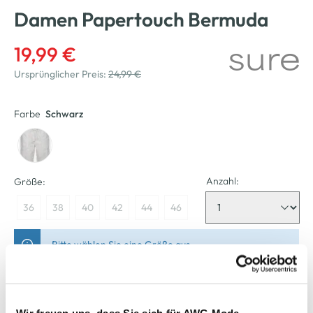
Damen Papertouch Bermuda
19,99 €
Ursprünglicher Preis:
24,99 €
Farbe
Schwarz
Anzahl:
Größe:
36
38
40
42
44
46
Bitte wählen Sie eine Größe aus
Nicht mehr für den Versand verfügbar
Wir freuen uns, dass Sie sich für AWG Mode