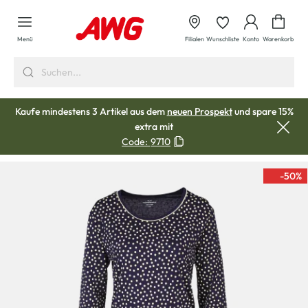
alt springen
Waren
Menü
Filialen
Wunschliste
Konto
Warenkorb
Kaufe mindestens 3 Artikel aus dem
neuen Prospekt
und spare 15%
extra mit
Code:
9710
-50
%