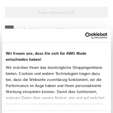
In den Warenkorb
Schneller DHL Versand: in 1–3 Werktagen
Kostenfreie Rücksendung innerhalb 14 Tage
Kostenlose Filiallieferung in Ihre Wunschfiliale
Wir freuen uns, dass Sie sich für AWG Mode
entschieden haben!
Zur Wunschliste hinzufügen
Wir möchten Ihnen das bestmögliche Shoppingerlebnis
bieten. Cookies und andere Technologien tragen dazu
bei, dass die Webseite zuverlässig funktioniert, wir die
Performance im Auge haben und Ihnen personalisierte
Damen Nachthemd mit langem Arm
Werbung einspielen können. Damit dies funktioniert,
müssen Daten über unsere Nutzer, wie und auf welchen
Hübsches Nachthemd von Götzburg
Geräten sie unser Angebot nutzen, gespeichert werden.
Runder Ausschnitt, lange Ärmel
Technisch notwendige Cookies, die zwingend für die
Im Pünktchenlook allover