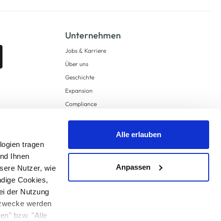
Unternehmen
Jobs & Karriere
Über uns
Geschichte
Expansion
Compliance
Lieferkettensorgfaltspflichten
Supply Chain Due Diligence
Alle erlauben
Barrierefreiheit
logien tragen
und Ihnen
Anpassen
sere Nutzer, wie
ndige Cookies,
ei der Nutzung
ngzwecke werden
en" bzw. "Alle
 anders angegeben.