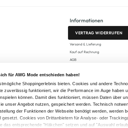
Informationen
VERTRAG WIDERRUFEN
Versand & Lieferung
Kauf auf Rechnung
AGB
Impressum
 sich für AWG Mode entschieden haben!
Zahlungsarten
Datenschutz
tmögliche Shoppingerlebnis bieten. Cookies und andere Techno
te zuverlässig funktioniert, wir die Performance im Auge haben 
AWG CARD Teilnahmebedingungen
inspielen können. Damit dies funktioniert, müssen Daten über un
ie unser Angebot nutzen, gespeichert werden. Technisch notwe
tstellung der Funktionen der Webseite benötigt werden, werden b
ll gesetzt. Cookies von Drittanbietern für Analyse- oder Tracki
Sie das entsprechende "Häkchen" setzen und auf "Auswahl erlaub
setzl. Mehrwertsteuer zzgl.
Versandkosten
und ggf. Nachnahmegebühren, wenn nicht