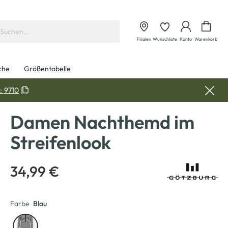
Waren
Filialen
Wunschliste
Konto
Warenkorb
che
Größentabelle
:
9710
Damen Nachthemd im
Streifenlook
34,99 €
Farbe
Blau