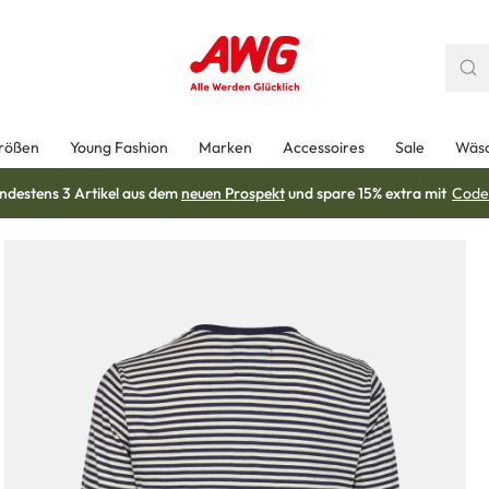
rößen
Young Fashion
Marken
Accessoires
Sale
Wäs
ndestens 3 Artikel aus dem
neuen Prospekt
und spare 15% extra mit
Code