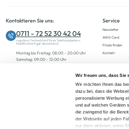
Kontaktieren Sie uns:
Service
Newsletter
0711 - 72 52 30 42 04
AWG Card
regulärer Festnetztarif Ihres Telefonanbieters,
Mobilfunktarif ggf. abweichend.
Filiale finden
Montag bis Freitag: 08:00 – 20:00 Uhr
Kontakt
Samstag: 09:00 – 12:00 Uhr
Wir freuen uns, dass Sie
Zum Kontaktformular
Wir möchten Ihnen das bes
dazu bei, dass die Websei
personalisierte Werbung e
und auf welchen Geräten s
die zwingend für die Berei
der Webseite auf jeden Fa
nur dann aktiviert, wenn 
Alle Preise inkl. ge