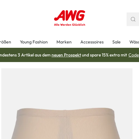
rößen
Young Fashion
Marken
Accessoires
Sale
Wäs
ndestens 3 Artikel aus dem
neuen Prospekt
und spare 15% extra mit
Code