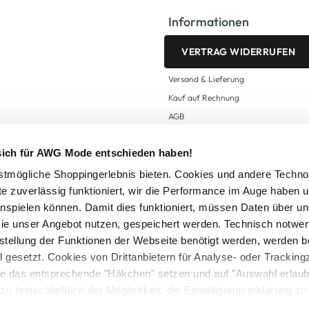
Informationen
VERTRAG WIDERRUFEN
Versand & Lieferung
Kauf auf Rechnung
AGB
Impressum
 sich für AWG Mode entschieden haben!
Zahlungsarten
Datenschutz
tmögliche Shoppingerlebnis bieten. Cookies und andere Techno
te zuverlässig funktioniert, wir die Performance im Auge haben 
AWG CARD Teilnahmebedingungen
inspielen können. Damit dies funktioniert, müssen Daten über un
ie unser Angebot nutzen, gespeichert werden. Technisch notwe
tstellung der Funktionen der Webseite benötigt werden, werden b
ll gesetzt. Cookies von Drittanbietern für Analyse- oder Tracki
Sie das entsprechende "Häkchen" setzen und auf "Auswahl erlaub
setzl. Mehrwertsteuer zzgl.
Versandkosten
und ggf. Nachnahmegebühren, wenn nicht
zu (einschließlich der Möglichkeit, die Einwilligungserklärung z
Logout
in unserem
Cookie-Hinweis
bzw. der
Datenschutzerklärung
.