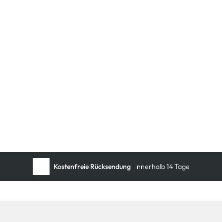
Schneller DHL Versand:
in 1–3 Werktagen
Kostenfreie Rücksendung
innerhalb 14 Tage
Kostenlose Filiallieferung
in Ihre Wunschfiliale