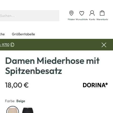
Waren
Filialen
Wunschliste
Konto
Warenkorb
che
Größentabelle
:
9710
Damen Miederhose mit
Spitzenbesatz
18,00 €
Farbe
Beige