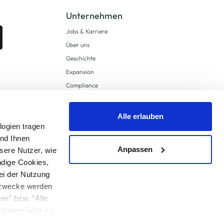
Unternehmen
Jobs & Karriere
Über uns
Geschichte
Expansion
Compliance
Lieferkettensorgfaltspflichten
Supply Chain Due Diligence
Alle erlauben
logien tragen
Barrierefreiheit
und Ihnen
Anpassen
sere Nutzer, wie
ndige Cookies,
ei der Nutzung
ngzwecke werden
en" bzw. "Alle
 anders angegeben.
u ändern oder zu