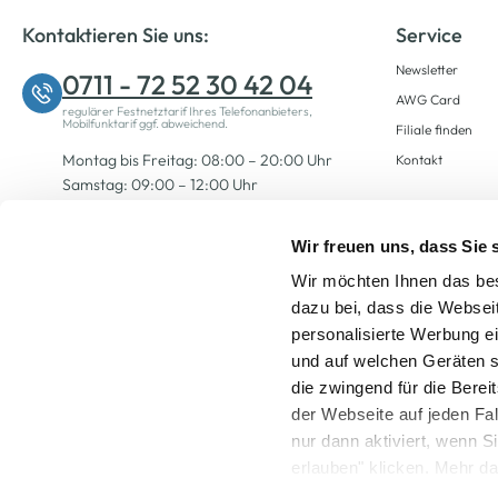
Kontaktieren Sie uns:
Service
Newsletter
0711 - 72 52 30 42 04
AWG Card
regulärer Festnetztarif Ihres Telefonanbieters,
Mobilfunktarif ggf. abweichend.
Filiale finden
Montag bis Freitag: 08:00 – 20:00 Uhr
Kontakt
Samstag: 09:00 – 12:00 Uhr
Wir freuen uns, dass Sie
Zum Kontaktformular
Wir möchten Ihnen das bes
dazu bei, dass die Websei
personalisierte Werbung e
und auf welchen Geräten s
die zwingend für die Berei
der Webseite auf jeden Fa
nur dann aktiviert, wenn 
Alle Preise inkl. ge
erlauben" klicken. Mehr da
widerrufen) erfahren Sie 