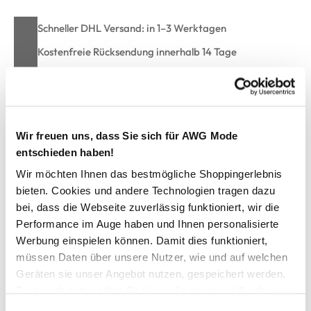
Schneller DHL Versand: in 1–3 Werktagen
Kostenfreie Rücksendung innerhalb 14 Tage
Kostenlose Filiallieferung in Ihre Wunschfiliale
Zur Wunschliste hinzufügen
Wir freuen uns, dass Sie sich für AWG Mode
entschieden haben!
Wir möchten Ihnen das bestmögliche Shoppingerlebnis
Damen Midislip mit Gummibund
bieten. Cookies und andere Technologien tragen dazu
bei, dass die Webseite zuverlässig funktioniert, wir die
Performance im Auge haben und Ihnen personalisierte
bequemer Midislip von Speidel
Werbung einspielen können. Damit dies funktioniert,
elastischer Gummibund mit Muster
müssen Daten über unsere Nutzer, wie und auf welchen
extra hohe Form
unifarben gehalten
Geräten sie unser Angebot nutzen, gespeichert werden.
super weiches Material
Technisch notwendige Cookies, die zwingend für die
fair und nachhaltig hergestellt
Bereitstellung der Funktionen der Webseite benötigt