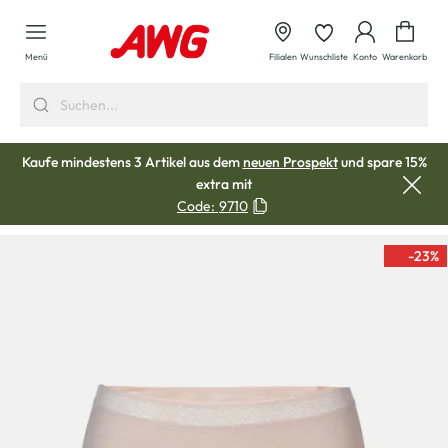
alt springen
Waren
Menü
Filialen
Wunschliste
Konto
Warenkorb
Kaufe mindestens 3 Artikel aus dem
neuen Prospekt
und spare 15%
extra mit
Code:
9710
-23
%