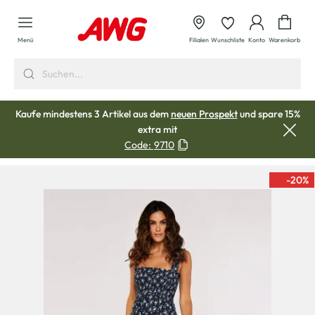
alt springen
Waren
Menü
Filialen
Wunschliste
Konto
Warenkorb
Kaufe mindestens 3 Artikel aus dem
neuen Prospekt
und spare 15%
extra mit
Code:
9710
-20
%