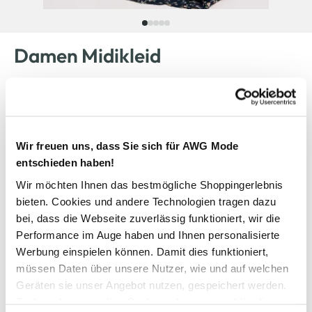
Damen Midikleid
44,99 €
Ursprünglicher Preis:
55,95 €
Wir freuen uns, dass Sie sich für AWG Mode
Farbe
Marine
entschieden haben!
Wir möchten Ihnen das bestmögliche Shoppingerlebnis
bieten. Cookies und andere Technologien tragen dazu
Anzahl:
Größe:
bei, dass die Webseite zuverlässig funktioniert, wir die
Performance im Auge haben und Ihnen personalisierte
XS
S
M
L
XL
XXL
Werbung einspielen können. Damit dies funktioniert,
müssen Daten über unsere Nutzer, wie und auf welchen
Verfügbar
Geräten sie unser Angebot nutzen, gespeichert werden.
Technisch notwendige Cookies, die zwingend für die