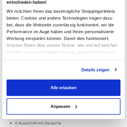
entschieden haben!
In den Warenkorb
Wir möchten Ihnen das bestmögliche Shoppingerlebnis
bieten. Cookies und andere Technologien tragen dazu
bei, dass die Webseite zuverlässig funktioniert, wir die
Schneller DHL Versand: in 1–3 Werktagen
Performance im Auge haben und Ihnen personalisierte
Werbung einspielen können. Damit dies funktioniert,
Kostenfreie Rücksendung innerhalb 14 Tage
müssen Daten über unsere Nutzer, wie und auf welchen
Kostenlose Filiallieferung in Ihre Wunschfiliale
Geräten sie unser Angebot nutzen, gespeichert werden.
Technisch notwendige Cookies, die zwingend für die
Bereitstellung der Funktionen der Webseite benötigt
Details zeigen
Zur Wunschliste hinzufügen
werden, werden bei der Nutzung der Webseite auf jeden
Fall gesetzt. Cookies von Drittanbietern für Analyse- oder
Trackingzwecke werden nur dann aktiviert, wenn Sie das
Alle erlauben
entsprechende "Häkchen" setzen und auf "Auswahl
Damen Maxikleid mit floralem Muster
erlauben" bzw. "Alle erlauben" klicken. Mehr dazu
(einschließlich der Möglichkeit, die Einwilligungserklärung
Anpassen
Elegantes Damen Maxikleid von Apricot
zu ändern oder zu widerrufen) erfahren Sie in unserem
Florales Allovermuster
Cookie-Hinweis
bzw. der
Datenschutzerklärung
.
V-Ausschnitt mit Zierborte