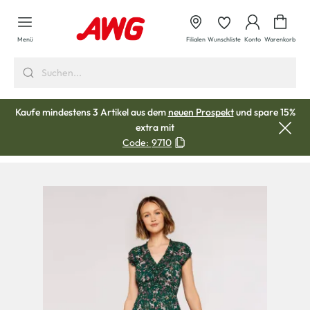
alt springen
Waren
Menü
Filialen
Wunschliste
Konto
Warenkorb
Kaufe mindestens 3 Artikel aus dem
neuen Prospekt
und spare 15%
extra mit
Code:
9710