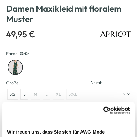
Damen Maxikleid mit floralem
Muster
49,95 €
Farbe
Grün
Anzahl:
Größe:
XS
S
M
L
XL
XXL
Bitte wählen Sie eine Größe aus
Verfügbar
Wir freuen uns, dass Sie sich für AWG Mode