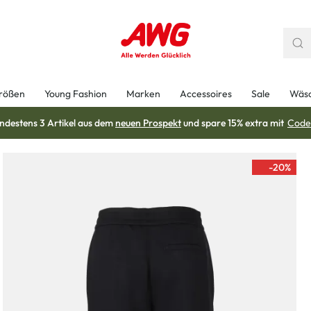
rößen
Young Fashion
Marken
Accessoires
Sale
Wäs
ndestens 3 Artikel aus dem
neuen Prospekt
und spare 15% extra mit
Code
-20
%