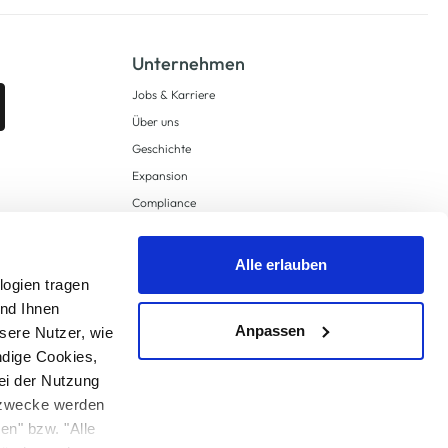
Unternehmen
Jobs & Karriere
Über uns
Geschichte
Expansion
Compliance
Lieferkettensorgfaltspflichten
Supply Chain Due Diligence
Alle erlauben
Barrierefreiheit
logien tragen
und Ihnen
Anpassen
sere Nutzer, wie
ndige Cookies,
ei der Nutzung
ngzwecke werden
en" bzw. "Alle
 anders angegeben.