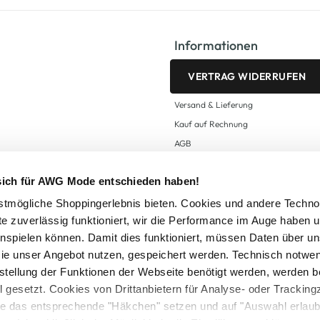
Informationen
VERTRAG WIDERRUFEN
Versand & Lieferung
Kauf auf Rechnung
AGB
Impressum
 sich für AWG Mode entschieden haben!
Zahlungsarten
Datenschutz
tmögliche Shoppingerlebnis bieten. Cookies und andere Techno
te zuverlässig funktioniert, wir die Performance im Auge haben 
AWG CARD Teilnahmebedingungen
inspielen können. Damit dies funktioniert, müssen Daten über un
ie unser Angebot nutzen, gespeichert werden. Technisch notwe
tstellung der Funktionen der Webseite benötigt werden, werden b
ll gesetzt. Cookies von Drittanbietern für Analyse- oder Tracki
Sie das entsprechende "Häkchen" setzen und auf "Auswahl erlaub
setzl. Mehrwertsteuer zzgl.
Versandkosten
und ggf. Nachnahmegebühren, wenn nicht