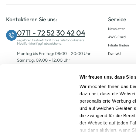
Kontaktieren Sie uns:
Service
Newsletter
0711 - 72 52 30 42 04
AWG Card
regulärer Festnetztarif Ihres Telefonanbieters,
Mobilfunktarif ggf. abweichend.
Filiale finden
Montag bis Freitag: 08:00 – 20:00 Uhr
Kontakt
Samstag: 09:00 – 12:00 Uhr
Wir freuen uns, dass Sie
Zum Kontaktformular
Wir möchten Ihnen das bes
dazu bei, dass die Websei
personalisierte Werbung e
und auf welchen Geräten s
die zwingend für die Berei
der Webseite auf jeden Fa
nur dann aktiviert, wenn 
Alle Preise inkl. ge