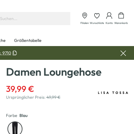
Waren
Filialen
Wunschliste
Konto
Warenkorb
che
Größentabelle
:
9710
Damen Loungehose
39,99 €
Ursprünglicher Preis:
49,99 €
Farbe
Blau