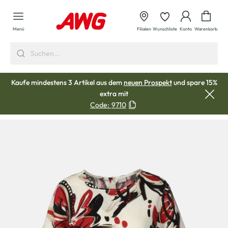
alt springen
Waren
Menü
Filialen
Wunschliste
Konto
Warenkorb
Kaufe mindestens 3 Artikel aus dem
neuen Prospekt
und spare 15%
extra mit
Code:
9710