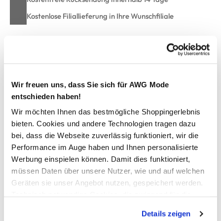
Kostenlose Filiallieferung in Ihre Wunschfiliale
Zur Wunschliste hinzufügen
Wir freuen uns, dass Sie sich für AWG Mode
entschieden haben!
Damen Leinen Schlupfbluse
Wir möchten Ihnen das bestmögliche Shoppingerlebnis
bieten. Cookies und andere Technologien tragen dazu
Bequeme Schlupfbluse von Lisa Tossa
Mit Rundhals-Ausschnitt
bei, dass die Webseite zuverlässig funktioniert, wir die
Im Nacken geknöpft
Performance im Auge haben und Ihnen personalisierte
Effektvoller Alloverprint
Werbung einspielen können. Damit dies funktioniert,
Ärmel mit schmalem Turn Up
müssen Daten über unsere Nutzer, wie und auf welchen
Lässig lockere Passform
Geräten sie unser Angebot nutzen, gespeichert werden.
Unten leicht abgerundet
Technisch notwendige Cookies, die zwingend für die
Unkompliziert und schick
Bereitstellung der Funktionen der Webseite benötigt
Details zeigen
werden, werden bei der Nutzung der Webseite auf jeden