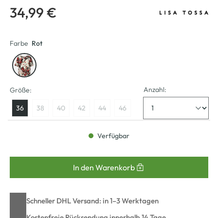
34,99 €
Farbe
Rot
Anzahl:
Größe:
36
38
40
42
44
46
Verfügbar
In den Warenkorb
Schneller DHL Versand: in 1–3 Werktagen
Kostenfreie Rücksendung innerhalb 14 Tage