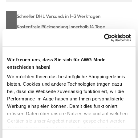
Schneller DHL Versand: in 1–3 Werktagen
Kostenfreie Rücksendung innerhalb 14 Tage
Kostenlose Filiallieferung in Ihre Wunschfiliale
Wir freuen uns, dass Sie sich für AWG Mode
Zur Wunschliste hinzufügen
entschieden haben!
Wir möchten Ihnen das bestmögliche Shoppingerlebnis
bieten. Cookies und andere Technologien tragen dazu
Damen Leichtpullover mit rundem Ausschnitt
bei, dass die Webseite zuverlässig funktioniert, wir die
Performance im Auge haben und Ihnen personalisierte
modischer Rundhalspullover von Lisa Tossa
Werbung einspielen können. Damit dies funktioniert,
lockere Rippbündchen
müssen Daten über unsere Nutzer, wie und auf welchen
leichte, trageangenehme Qualität
Geräten sie unser Angebot nutzen, gespeichert werden.
kleines Metallemblem am Saumende
Technisch notwendige Cookies, die zwingend für die
unifarben gehalten
Bereitstellung der Funktionen der Webseite benötigt