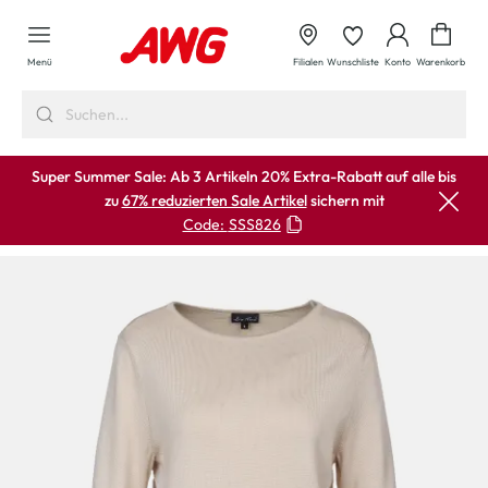
alt springen
Waren
Menü
Filialen
Wunschliste
Konto
Warenkorb
Super Summer Sale: Ab 3 Artikeln 20% Extra-Rabatt auf alle bis
zu
67% reduzierten Sale Artikel
sichern mit
Code:
SSS826