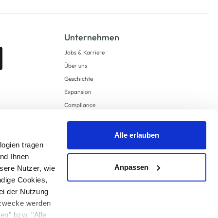
Unternehmen
Jobs & Karriere
Über uns
Geschichte
Expansion
Compliance
Lieferkettensorgfaltspflichten
Supply Chain Due Diligence
Alle erlauben
logien tragen
Barrierefreiheit
und Ihnen
Anpassen
sere Nutzer, wie
ndige Cookies,
ei der Nutzung
ngzwecke werden
en" bzw. "Alle