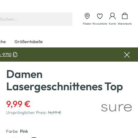
Waren
Filialen
Wunschliste
Konto
Warenkorb
che
Größentabelle
:
9710
Damen
Lasergeschnittenes Top
9,99 €
Ursprünglicher Preis:
14,99 €
Farbe
Pink