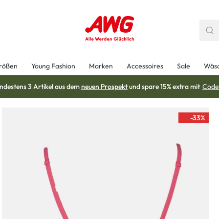
rößen
Young Fashion
Marken
Accessoires
Sale
Wäs
ndestens 3 Artikel aus dem
neuen Prospekt
und spare 15% extra mit
Code
-33
%