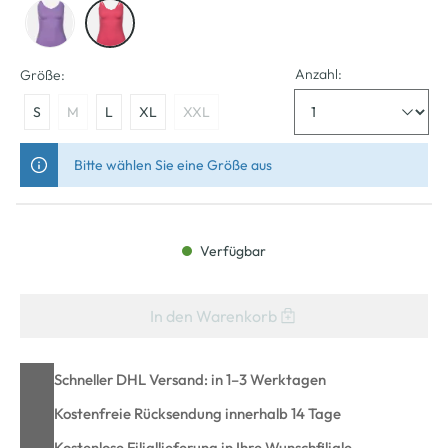
Anzahl:
Größe:
S
M
L
XL
XXL
Bitte wählen Sie eine Größe aus
Verfügbar
In den Warenkorb
Schneller DHL Versand: in 1–3 Werktagen
Kostenfreie Rücksendung innerhalb 14 Tage
Kostenlose Filiallieferung in Ihre Wunschfiliale