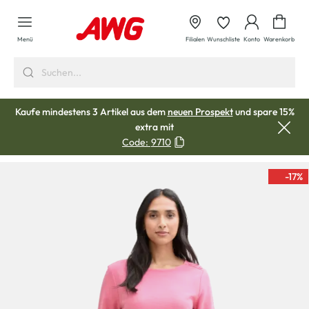
alt springen
Waren
Menü
Filialen
Wunschliste
Konto
Warenkorb
Kaufe mindestens 3 Artikel aus dem
neuen Prospekt
und spare 15%
extra mit
Code:
9710
-17
%