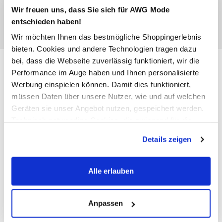
Wir freuen uns, dass Sie sich für AWG Mode
entschieden haben!
Wir möchten Ihnen das bestmögliche Shoppingerlebnis
bieten. Cookies und andere Technologien tragen dazu
bei, dass die Webseite zuverlässig funktioniert, wir die
Damen Langarmshirt
Performance im Auge haben und Ihnen personalisierte
Werbung einspielen können. Damit dies funktioniert,
29,99 €
müssen Daten über unsere Nutzer, wie und auf welchen
Ursprünglicher Preis:
35,99 €
Geräten sie unser Angebot nutzen, gespeichert werden.
Technisch notwendige Cookies, die zwingend für die
Bereitstellung der Funktionen der Webseite benötigt
Farbe
Rosa
Details zeigen
werden, werden bei der Nutzung der Webseite auf jeden
Fall gesetzt. Cookies von Drittanbietern für Analyse- oder
Trackingzwecke werden nur dann aktiviert, wenn Sie das
Alle erlauben
entsprechende "Häkchen" setzen und auf "Auswahl
Anzahl:
Größe:
erlauben" bzw. "Alle erlauben" klicken. Mehr dazu
XS
S
M
L
XL
XXL
(einschließlich der Möglichkeit, die Einwilligungserklärung
Anpassen
zu ändern oder zu widerrufen) erfahren Sie in unserem