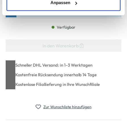
(einschließlich der Möglichkeit, die Einwilligungserklärung
Anpassen
zu ändern oder zu widerrufen) erfahren Sie in unserem
Bitte wählen Sie eine Größe aus
Cookie-Hinweis
bzw. der
Datenschutzerklärung
.
Verfügbar
In den Warenkorb
Schneller DHL Versand: in 1–3 Werktagen
Kostenfreie Rücksendung innerhalb 14 Tage
Kostenlose Filiallieferung in Ihre Wunschfiliale
Zur Wunschliste hinzufügen