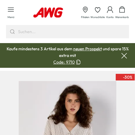
alt springen
Waren
Menü
Filialen
Wunschliste
Konto
Warenkorb
Kaufe mindestens 3 Artikel aus dem
neuen Prospekt
und spare 15%
extra mit
Code:
9710
-30
%