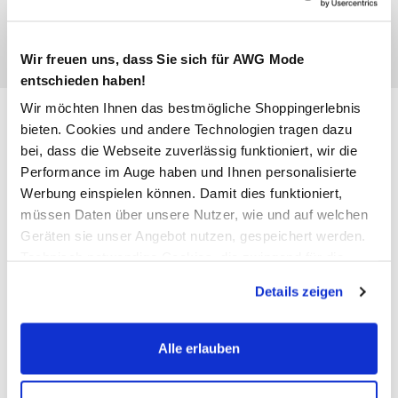
Wir freuen uns, dass Sie sich für AWG Mode
entschieden haben!
Wir möchten Ihnen das bestmögliche Shoppingerlebnis
Damen Kurzcardigan in toller
bieten. Cookies und andere Technologien tragen dazu
Strickoptik
bei, dass die Webseite zuverlässig funktioniert, wir die
Performance im Auge haben und Ihnen personalisierte
34,99 €
Werbung einspielen können. Damit dies funktioniert,
müssen Daten über unsere Nutzer, wie und auf welchen
Ursprünglicher Preis:
49,95 €
Geräten sie unser Angebot nutzen, gespeichert werden.
Technisch notwendige Cookies, die zwingend für die
Farbe
Beige
Bereitstellung der Funktionen der Webseite benötigt
Details zeigen
werden, werden bei der Nutzung der Webseite auf jeden
Fall gesetzt. Cookies von Drittanbietern für Analyse- oder
Trackingzwecke werden nur dann aktiviert, wenn Sie das
Alle erlauben
Anzahl:
Größe:
entsprechende "Häkchen" setzen und auf "Auswahl
erlauben" bzw. "Alle erlauben" klicken. Mehr dazu
XS
S
M
L
XL
XXL