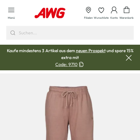
alt springen
Waren
Menü
Filialen
Wunschliste
Konto
Warenkorb
Kaufe mindestens 3 Artikel aus dem
neuen Prospekt
und spare 15%
extra mit
Code:
9710