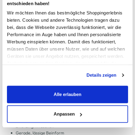
entschieden haben!
In den Warenkorb
Wir möchten Ihnen das bestmögliche Shoppingerlebnis
bieten. Cookies und andere Technologien tragen dazu
Schneller DHL Versand: in 1–3 Werktagen
bei, dass die Webseite zuverlässig funktioniert, wir die
Performance im Auge haben und Ihnen personalisierte
Kostenfreie Rücksendung innerhalb 14 Tage
Werbung einspielen können. Damit dies funktioniert,
Kostenlose Filiallieferung in Ihre Wunschfiliale
müssen Daten über unsere Nutzer, wie und auf welchen
Geräten sie unser Angebot nutzen, gespeichert werden.
Technisch notwendige Cookies, die zwingend für die
Bereitstellung der Funktionen der Webseite benötigt
Zur Wunschliste hinzufügen
Details zeigen
werden, werden bei der Nutzung der Webseite auf jeden
Fall gesetzt. Cookies von Drittanbietern für Analyse- oder
Trackingzwecke werden nur dann aktiviert, wenn Sie das
Alle erlauben
Damen Jogginghose mit weitem Bein
entsprechende "Häkchen" setzen und auf "Auswahl
erlauben" bzw. "Alle erlauben" klicken. Mehr dazu
Bequeme Jogginghose von Grinario Sports
(einschließlich der Möglichkeit, die Einwilligungserklärung
Anpassen
Elastischer Gummibund mit Kordelzug
zu ändern oder zu widerrufen) erfahren Sie in unserem
Zwei Eingrifftaschen
Cookie-Hinweis
bzw. der
Datenschutzerklärung
.
Gerade, lässige Beinform