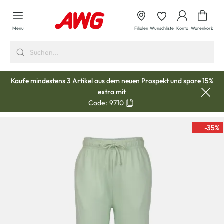
alt springen
Waren
Menü
Filialen
Wunschliste
Konto
Warenkorb
Kaufe mindestens 3 Artikel aus dem
neuen Prospekt
und spare 15%
extra mit
Code:
9710
-35
%