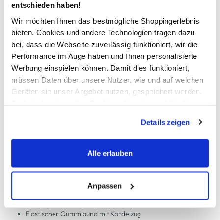
entschieden haben!
Wir möchten Ihnen das bestmögliche Shoppingerlebnis
In den Warenkorb
bieten. Cookies und andere Technologien tragen dazu
bei, dass die Webseite zuverlässig funktioniert, wir die
Performance im Auge haben und Ihnen personalisierte
Schneller DHL Versand: in 1–3 Werktagen
Werbung einspielen können. Damit dies funktioniert,
Kostenfreie Rücksendung innerhalb 14 Tage
müssen Daten über unsere Nutzer, wie und auf welchen
Geräten sie unser Angebot nutzen, gespeichert werden.
Kostenlose Filiallieferung in Ihre Wunschfiliale
Technisch notwendige Cookies, die zwingend für die
Bereitstellung der Funktionen der Webseite benötigt
Details zeigen
werden, werden bei der Nutzung der Webseite auf jeden
Zur Wunschliste hinzufügen
Fall gesetzt. Cookies von Drittanbietern für Analyse- oder
Trackingzwecke werden nur dann aktiviert, wenn Sie das
Alle erlauben
entsprechende "Häkchen" setzen und auf "Auswahl
erlauben" bzw. "Alle erlauben" klicken. Mehr dazu
Damen Jogginghose mit weitem Bein
(einschließlich der Möglichkeit, die Einwilligungserklärung
Anpassen
zu ändern oder zu widerrufen) erfahren Sie in unserem
Bequeme Jogginghose von Grinario Sports
Cookie-Hinweis
bzw. der
Datenschutzerklärung
.
Elastischer Gummibund mit Kordelzug