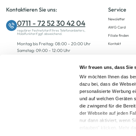
Kontaktieren Sie uns:
Service
Newsletter
0711 - 72 52 30 42 04
AWG Card
regulärer Festnetztarif Ihres Telefonanbieters,
Mobilfunktarif ggf. abweichend.
Filiale finden
Montag bis Freitag: 08:00 – 20:00 Uhr
Kontakt
Samstag: 09:00 – 12:00 Uhr
Wir freuen uns, dass Sie
Zum Kontaktformular
Wir möchten Ihnen das bes
dazu bei, dass die Websei
personalisierte Werbung e
und auf welchen Geräten s
die zwingend für die Berei
der Webseite auf jeden Fa
nur dann aktiviert, wenn 
Alle Preise inkl. ge
erlauben" klicken. Mehr da
widerrufen) erfahren Sie 