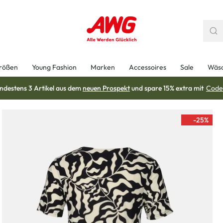
rößen
Young Fashion
Marken
Accessoires
Sale
Wäs
ndestens 3 Artikel aus dem
neuen Prospekt
und spare 15% extra mit
Code
-25
%