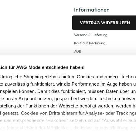
Informationen
VERTRAG WIDERRUFEN
Versand & Lieferung
Kauf auf Rechnung
AGB
Impressum
 sich für AWG Mode entschieden haben!
Zahlungsarten
Datenschutz
tmögliche Shoppingerlebnis bieten. Cookies und andere Techno
te zuverlässig funktioniert, wir die Performance im Auge haben 
AWG CARD Teilnahmebedingungen
inspielen können. Damit dies funktioniert, müssen Daten über un
ie unser Angebot nutzen, gespeichert werden. Technisch notwe
tstellung der Funktionen der Webseite benötigt werden, werden b
ll gesetzt. Cookies von Drittanbietern für Analyse- oder Tracki
Sie das entsprechende "Häkchen" setzen und auf "Auswahl erlaub
setzl. Mehrwertsteuer zzgl.
Versandkosten
und ggf. Nachnahmegebühren, wenn nicht
zu (einschließlich der Möglichkeit, die Einwilligungserklärung z
Logout
in unserem
Cookie-Hinweis
bzw. der
Datenschutzerklärung
.