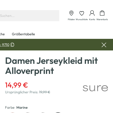
Waren
Filialen
Wunschliste
Konto
Warenkorb
che
Größentabelle
:
9710
Damen Jerseykleid mit
Alloverprint
14,99 €
Ursprünglicher Preis:
19,99 €
Farbe
Marine