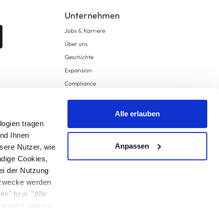
Unternehmen
Jobs & Karriere
Über uns
Geschichte
Expansion
Compliance
Lieferkettensorgfaltspflichten
Supply Chain Due Diligence
Alle erlauben
logien tragen
Barrierefreiheit
und Ihnen
Anpassen
sere Nutzer, wie
ndige Cookies,
ei der Nutzung
ngzwecke werden
en" bzw. "Alle
 anders angegeben.
u ändern oder zu