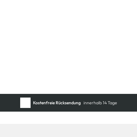
Schneller DHL Versand:
in 1–3 Werktagen
Kostenfreie Rücksendung
innerhalb 14 Tage
Kostenlose Filiallieferung
in Ihre Wunschfiliale