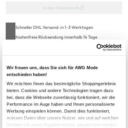
In den Warenkorb
Schneller DHL Versand: in 1–3 Werktagen
Kostenfreie Rücksendung innerhalb 14 Tage
Kostenlose Filiallieferung in Ihre Wunschfiliale
Wir freuen uns, dass Sie sich für AWG Mode
Zur Wunschliste hinzufügen
entschieden haben!
Wir möchten Ihnen das bestmögliche Shoppingerlebnis
bieten. Cookies und andere Technologien tragen dazu
Damen Jeggings aus Power-Stretchmaterial
bei, dass die Webseite zuverlässig funktioniert, wir die
Performance im Auge haben und Ihnen personalisierte
Jeggings im klassischen 5-Pocket-Style von Lisa Tossa
Werbung einspielen können. Damit dies funktioniert,
aus sehr elastischem, komfortablem Material
müssen Daten über unsere Nutzer, wie und auf welchen
leicht zulaufender Schnitt
Geräten sie unser Angebot nutzen, gespeichert werden.
geschlossen mit Reißverschluss und Knopf am Bund