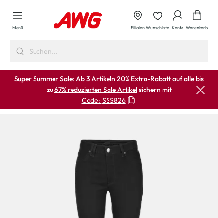
alt springen
Waren
Menü
Filialen
Wunschliste
Konto
Warenkorb
Super Summer Sale: Ab 3 Artikeln 20% Extra-Rabatt auf alle bis
zu
67% reduzierten Sale Artikel
sichern mit
Code:
SSS826