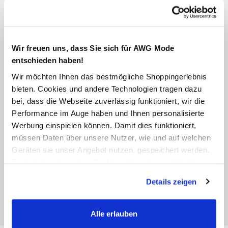
Wir freuen uns, dass Sie sich für AWG Mode
entschieden haben!
Wir möchten Ihnen das bestmögliche Shoppingerlebnis
bieten. Cookies und andere Technologien tragen dazu
bei, dass die Webseite zuverlässig funktioniert, wir die
Performance im Auge haben und Ihnen personalisierte
Werbung einspielen können. Damit dies funktioniert,
müssen Daten über unsere Nutzer, wie und auf welchen
Geräten sie unser Angebot nutzen, gespeichert werden.
Technisch notwendige Cookies, die zwingend für die
Bereitstellung der Funktionen der Webseite benötigt
Details zeigen
werden, werden bei der Nutzung der Webseite auf jeden
Fall gesetzt. Cookies von Drittanbietern für Analyse- oder
Trackingzwecke werden nur dann aktiviert, wenn Sie das
Alle erlauben
entsprechende "Häkchen" setzen und auf "Auswahl