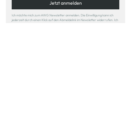
Jetzt anmelden
Ich möchte mich zum AWG Newsletter anmelden. Die Einwilligung kann ich
jederzeit durch einen Klick auf den Abmeldelink im Newsletter widerrufen. Ich
habe die
Datenschutzerklärung
gelesen.
Sicher bezahlen
Schneller Versand