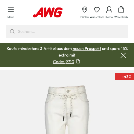
alt springen
Waren
Menü
Filialen
Wunschliste
Konto
Warenkorb
Kaufe mindestens 3 Artikel aus dem
neuen Prospekt
und spare 15%
extra mit
Code:
9710
-43
%