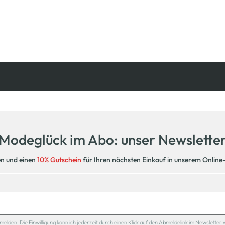
Kostenfreie Rücksendung
innerhalb 14 Tage
Modeglück im Abo: unser Newslette
en und einen
10% Gutschein
für Ihren nächsten Einkauf in unserem Online
den. Die Einwilligung kann ich jederzeit durch einen Klick auf den Abmeldelink im Newsletter 