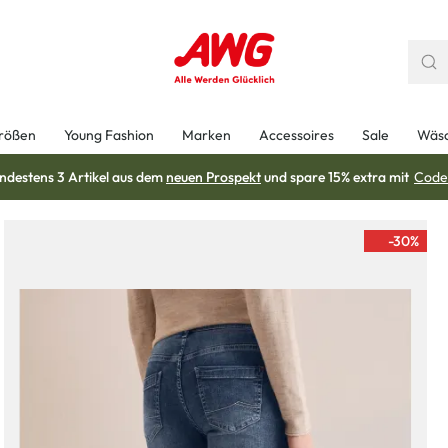
rößen
Young Fashion
Marken
Accessoires
Sale
Wäs
ndestens 3 Artikel aus dem
neuen Prospekt
und spare 15% extra mit
Code
-30
%