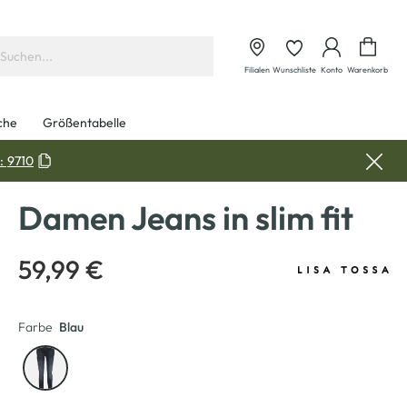
Waren
Filialen
Wunschliste
Konto
Warenkorb
che
Größentabelle
:
9710
Damen Jeans in slim fit
59,99 €
Farbe
Blau