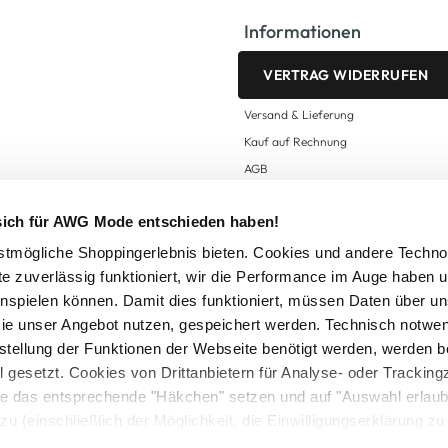
Informationen
VERTRAG WIDERRUFEN
Versand & Lieferung
Kauf auf Rechnung
AGB
Impressum
 sich für AWG Mode entschieden haben!
Zahlungsarten
Datenschutz
tmögliche Shoppingerlebnis bieten. Cookies und andere Techno
te zuverlässig funktioniert, wir die Performance im Auge haben 
AWG CARD Teilnahmebedingungen
inspielen können. Damit dies funktioniert, müssen Daten über un
ie unser Angebot nutzen, gespeichert werden. Technisch notwe
tstellung der Funktionen der Webseite benötigt werden, werden b
ll gesetzt. Cookies von Drittanbietern für Analyse- oder Tracki
Sie das entsprechende "Häkchen" setzen und auf "Auswahl erlaub
setzl. Mehrwertsteuer zzgl.
Versandkosten
und ggf. Nachnahmegebühren, wenn nicht
zu (einschließlich der Möglichkeit, die Einwilligungserklärung z
Logout
in unserem
Cookie-Hinweis
bzw. der
Datenschutzerklärung
.