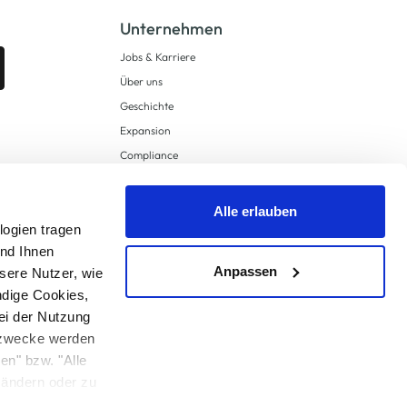
Unternehmen
Jobs & Karriere
Über uns
Geschichte
Expansion
Compliance
Lieferkettensorgfaltspflichten
Supply Chain Due Diligence
Alle erlauben
logien tragen
Barrierefreiheit
und Ihnen
Anpassen
sere Nutzer, wie
ndige Cookies,
ei der Nutzung
ngzwecke werden
en" bzw. "Alle
 anders angegeben.
u ändern oder zu