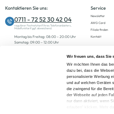
Kontaktieren Sie uns:
Service
Newsletter
0711 - 72 52 30 42 04
AWG Card
regulärer Festnetztarif Ihres Telefonanbieters,
Mobilfunktarif ggf. abweichend.
Filiale finden
Montag bis Freitag: 08:00 – 20:00 Uhr
Kontakt
Samstag: 09:00 – 12:00 Uhr
Wir freuen uns, dass Sie
Zum Kontaktformular
Wir möchten Ihnen das bes
dazu bei, dass die Websei
personalisierte Werbung e
und auf welchen Geräten s
die zwingend für die Berei
der Webseite auf jeden Fa
nur dann aktiviert, wenn 
Alle Preise inkl. ge
erlauben" klicken. Mehr da
widerrufen) erfahren Sie 