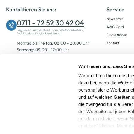
Kontaktieren Sie uns:
Service
Newsletter
0711 - 72 52 30 42 04
AWG Card
regulärer Festnetztarif Ihres Telefonanbieters,
Mobilfunktarif ggf. abweichend.
Filiale finden
Montag bis Freitag: 08:00 – 20:00 Uhr
Kontakt
Samstag: 09:00 – 12:00 Uhr
Wir freuen uns, dass Sie
Zum Kontaktformular
Wir möchten Ihnen das bes
dazu bei, dass die Websei
personalisierte Werbung e
und auf welchen Geräten s
die zwingend für die Berei
der Webseite auf jeden Fa
nur dann aktiviert, wenn 
Alle Preise inkl. ge
erlauben" klicken. Mehr da
widerrufen) erfahren Sie 