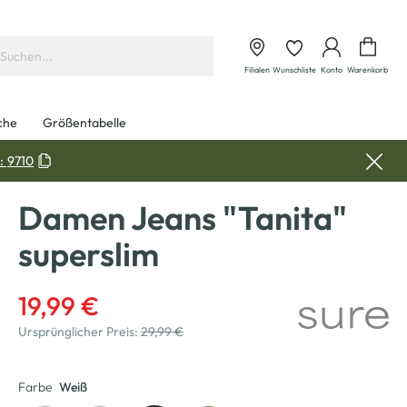
Waren
Filialen
Wunschliste
Konto
Warenkorb
che
Größentabelle
:
9710
Damen Jeans "Tanita"
superslim
19,99 €
Ursprünglicher Preis:
29,99 €
Farbe
Weiß