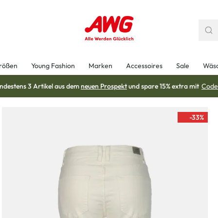
rößen
Young Fashion
Marken
Accessoires
Sale
Wäs
ndestens 3 Artikel aus dem
neuen Prospekt
und spare 15% extra mit
Code
-33
%