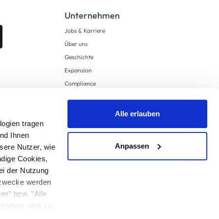
Unternehmen
Jobs & Karriere
Über uns
Geschichte
Expansion
Compliance
Lieferkettensorgfaltspflichten
Supply Chain Due Diligence
Alle erlauben
logien tragen
Barrierefreiheit
und Ihnen
Anpassen
sere Nutzer, wie
ndige Cookies,
ei der Nutzung
ngzwecke werden
en" bzw. "Alle
 anders angegeben.
u ändern oder zu