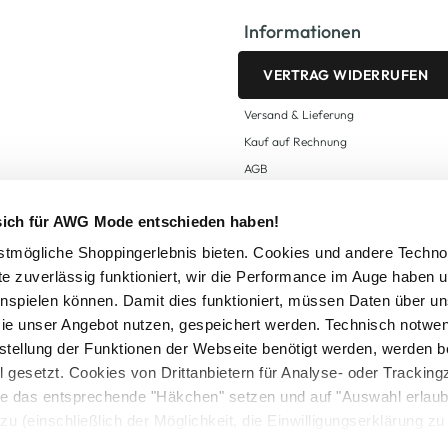
Informationen
VERTRAG WIDERRUFEN
Versand & Lieferung
Kauf auf Rechnung
AGB
Impressum
 sich für AWG Mode entschieden haben!
Zahlungsarten
Datenschutz
tmögliche Shoppingerlebnis bieten. Cookies und andere Techno
te zuverlässig funktioniert, wir die Performance im Auge haben 
AWG CARD Teilnahmebedingungen
inspielen können. Damit dies funktioniert, müssen Daten über un
ie unser Angebot nutzen, gespeichert werden. Technisch notwe
tstellung der Funktionen der Webseite benötigt werden, werden b
ll gesetzt. Cookies von Drittanbietern für Analyse- oder Tracki
Sie das entsprechende "Häkchen" setzen und auf "Auswahl erlaub
setzl. Mehrwertsteuer zzgl.
Versandkosten
und ggf. Nachnahmegebühren, wenn nicht
zu (einschließlich der Möglichkeit, die Einwilligungserklärung z
Logout
in unserem
Cookie-Hinweis
bzw. der
Datenschutzerklärung
.