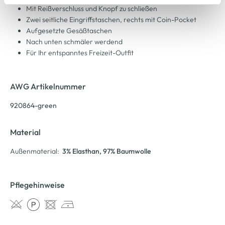
Cookie-Hinweis
bzw. der
Datenschutzerklärung
.
Mit Reißverschluss und Knopf zu schließen
Zwei seitliche Eingriffstaschen, rechts mit Coin-Pocket
Aufgesetzte Gesäßtaschen
Nach unten schmäler werdend
Für Ihr entspanntes Freizeit-Outfit
AWG Artikelnummer
920864-green
Material
Außenmaterial:
3% Elasthan
, 97% Baumwolle
Pflegehinweise