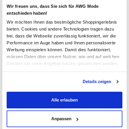
Wir freuen uns, dass Sie sich für AWG Mode
Verfügbar
entschieden haben!
Wir möchten Ihnen das bestmögliche Shoppingerlebnis
In den Warenkorb
bieten. Cookies und andere Technologien tragen dazu
bei, dass die Webseite zuverlässig funktioniert, wir die
Performance im Auge haben und Ihnen personalisierte
Schneller DHL Versand: in 1–3 Werktagen
Werbung einspielen können. Damit dies funktioniert,
Kostenfreie Rücksendung innerhalb 14 Tage
müssen Daten über unsere Nutzer, wie und auf welchen
Geräten sie unser Angebot nutzen, gespeichert werden.
Kostenlose Filiallieferung in Ihre Wunschfiliale
Technisch notwendige Cookies, die zwingend für die
Bereitstellung der Funktionen der Webseite benötigt
Details zeigen
werden, werden bei der Nutzung der Webseite auf jeden
Zur Wunschliste hinzufügen
Fall gesetzt. Cookies von Drittanbietern für Analyse- oder
Trackingzwecke werden nur dann aktiviert, wenn Sie das
Alle erlauben
entsprechende "Häkchen" setzen und auf "Auswahl
Damen Jeans "Tanita" Super Slim
erlauben" bzw. "Alle erlauben" klicken. Mehr dazu
(einschließlich der Möglichkeit, die Einwilligungserklärung
Anpassen
zu ändern oder zu widerrufen) erfahren Sie in unserem
Bequeme Jeans von Sure