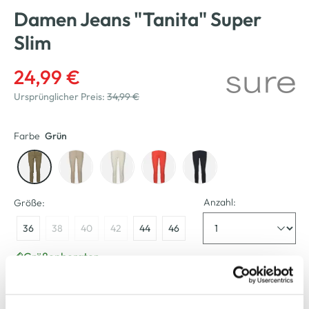
Damen Jeans "Tanita" Super
Slim
24,99 €
Ursprünglicher Preis:
34,99 €
Farbe
Grün
Anzahl:
Größe:
36
38
40
42
44
46
Größenberater
Bitte wählen Sie eine Größe aus