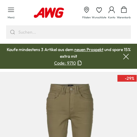
alt springen
Waren
Menü
Filialen
Wunschliste
Konto
Warenkorb
Kaufe mindestens 3 Artikel aus dem
neuen Prospekt
und spare 15%
extra mit
Code:
9710
-29
%