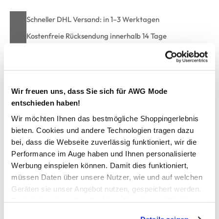
Schneller DHL Versand: in 1–3 Werktagen
Kostenfreie Rücksendung innerhalb 14 Tage
Kostenlose Filiallieferung in Ihre Wunschfiliale
Wir freuen uns, dass Sie sich für AWG Mode
Zur Wunschliste hinzufügen
entschieden haben!
Wir möchten Ihnen das bestmögliche Shoppingerlebnis
bieten. Cookies und andere Technologien tragen dazu
Damen Jaquard Cardigan
bei, dass die Webseite zuverlässig funktioniert, wir die
Performance im Auge haben und Ihnen personalisierte
schicker Sweat-Cardigan von Sure
Werbung einspielen können. Damit dies funktioniert,
mit Strukturmuster allover
müssen Daten über unsere Nutzer, wie und auf welchen
3/4 lange Ärmel
Geräten sie unser Angebot nutzen, gespeichert werden.
offen zu tragen
Technisch notwendige Cookies, die zwingend für die
zwei angedeutete Eingriffstaschen
Bereitstellung der Funktionen der Webseite benötigt
hiermit werten Sie Ihr Outfit im Nu auf