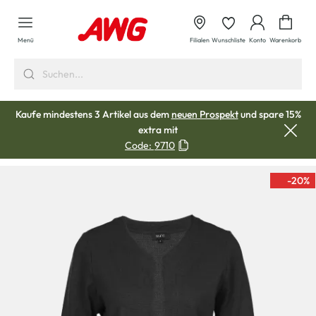
alt springen
Waren
Menü
Filialen
Wunschliste
Konto
Warenkorb
Kaufe mindestens 3 Artikel aus dem
neuen Prospekt
und spare 15%
extra mit
Code:
9710
-20
%