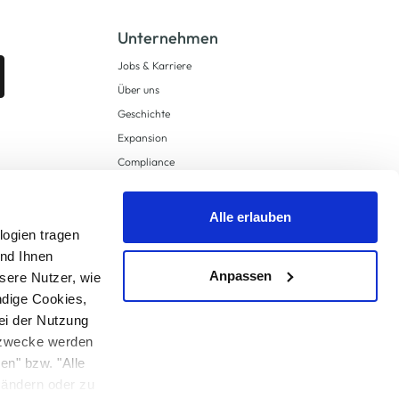
Unternehmen
Jobs & Karriere
Über uns
Geschichte
Expansion
Compliance
Lieferkettensorgfaltspflichten
Supply Chain Due Diligence
Alle erlauben
logien tragen
Barrierefreiheit
und Ihnen
Anpassen
sere Nutzer, wie
ndige Cookies,
ei der Nutzung
ngzwecke werden
en" bzw. "Alle
 anders angegeben.
u ändern oder zu