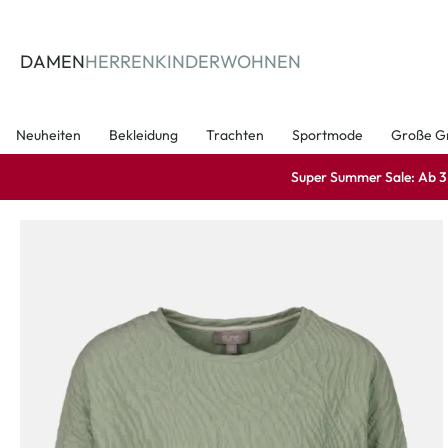
springen
Zur Hauptnavigation springen
DAMEN
HERREN
KINDER
WOHNEN
Neuheiten
Bekleidung
Trachten
Sportmode
Große G
Super Summer Sale: Ab 3 A