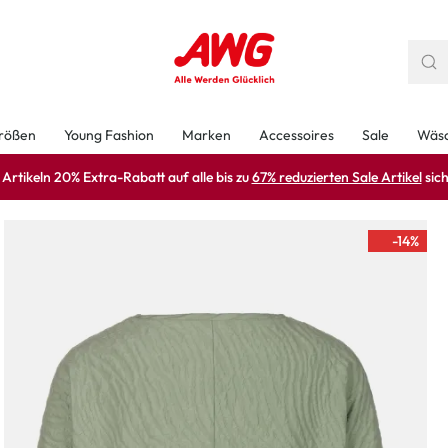
rößen
Young Fashion
Marken
Accessoires
Sale
Wäs
rtikeln 20% Extra-Rabatt auf alle bis zu
67% reduzierten Sale Artikel
sich
-14
%