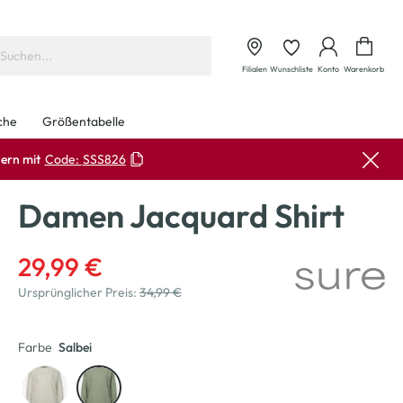
Waren
Filialen
Wunschliste
Konto
Warenkorb
che
Größentabelle
ern mit
Code:
SSS826
Damen Jacquard Shirt
29,99 €
Ursprünglicher Preis:
34,99 €
Farbe
Salbei