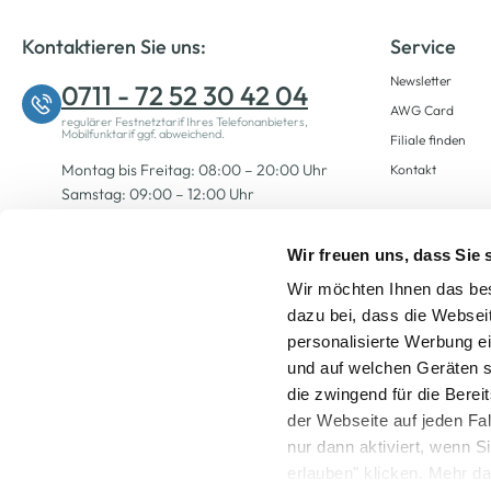
Kontaktieren Sie uns:
Service
Newsletter
0711 - 72 52 30 42 04
AWG Card
regulärer Festnetztarif Ihres Telefonanbieters,
Mobilfunktarif ggf. abweichend.
Filiale finden
Montag bis Freitag: 08:00 – 20:00 Uhr
Kontakt
Samstag: 09:00 – 12:00 Uhr
Wir freuen uns, dass Sie
Zum Kontaktformular
Wir möchten Ihnen das bes
dazu bei, dass die Websei
personalisierte Werbung e
und auf welchen Geräten s
die zwingend für die Berei
der Webseite auf jeden Fa
nur dann aktiviert, wenn 
Alle Preise inkl. ge
erlauben" klicken. Mehr da