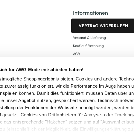
Informationen
VERTRAG WIDERRUFEN
Versand & Lieferung
Kauf auf Rechnung
AGB
Impressum
 sich für AWG Mode entschieden haben!
Zahlungsarten
Datenschutz
tmögliche Shoppingerlebnis bieten. Cookies und andere Techno
te zuverlässig funktioniert, wir die Performance im Auge haben 
AWG CARD Teilnahmebedingungen
inspielen können. Damit dies funktioniert, müssen Daten über un
ie unser Angebot nutzen, gespeichert werden. Technisch notwe
tstellung der Funktionen der Webseite benötigt werden, werden b
ll gesetzt. Cookies von Drittanbietern für Analyse- oder Tracki
Sie das entsprechende "Häkchen" setzen und auf "Auswahl erlaub
setzl. Mehrwertsteuer zzgl.
Versandkosten
und ggf. Nachnahmegebühren, wenn nicht
zu (einschließlich der Möglichkeit, die Einwilligungserklärung z
Logout