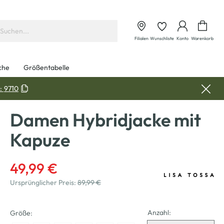
Waren
Filialen
Wunschliste
Konto
Warenkorb
che
Größentabelle
:
9710
Damen Hybridjacke mit
Kapuze
49,99 €
Ursprünglicher Preis:
89,99 €
Anzahl:
Größe: