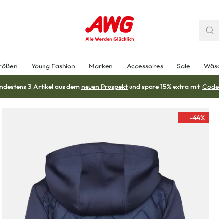
rößen
Young Fashion
Marken
Accessoires
Sale
Wäs
ndestens 3 Artikel aus dem
neuen Prospekt
und spare 15% extra mit
Code
-44
%