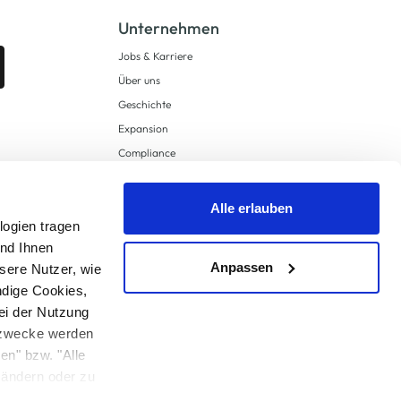
Unternehmen
Jobs & Karriere
Über uns
Geschichte
Expansion
Compliance
Lieferkettensorgfaltspflichten
Supply Chain Due Diligence
Alle erlauben
logien tragen
Barrierefreiheit
und Ihnen
Anpassen
sere Nutzer, wie
ndige Cookies,
ei der Nutzung
ngzwecke werden
en" bzw. "Alle
 anders angegeben.
u ändern oder zu