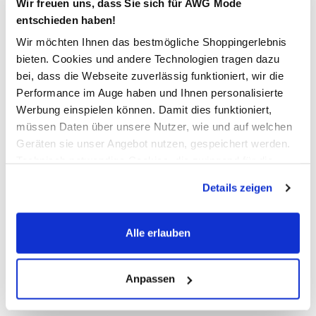
Wir freuen uns, dass Sie sich für AWG Mode
entschieden haben!
In den Warenkorb
Wir möchten Ihnen das bestmögliche Shoppingerlebnis
bieten. Cookies und andere Technologien tragen dazu
bei, dass die Webseite zuverlässig funktioniert, wir die
Schneller DHL Versand: in 1–3 Werktagen
Performance im Auge haben und Ihnen personalisierte
Werbung einspielen können. Damit dies funktioniert,
Kostenfreie Rücksendung innerhalb 14 Tage
müssen Daten über unsere Nutzer, wie und auf welchen
Kostenlose Filiallieferung in Ihre Wunschfiliale
Geräten sie unser Angebot nutzen, gespeichert werden.
Technisch notwendige Cookies, die zwingend für die
Bereitstellung der Funktionen der Webseite benötigt
Details zeigen
Zur Wunschliste hinzufügen
werden, werden bei der Nutzung der Webseite auf jeden
Fall gesetzt. Cookies von Drittanbietern für Analyse- oder
Trackingzwecke werden nur dann aktiviert, wenn Sie das
Alle erlauben
entsprechende "Häkchen" setzen und auf "Auswahl
Damen Hose mit weitem Bein
erlauben" bzw. "Alle erlauben" klicken. Mehr dazu
(einschließlich der Möglichkeit, die Einwilligungserklärung
Anpassen
Modische Sommerhose von Sure
zu ändern oder zu widerrufen) erfahren Sie in unserem
Mit breitem Gummizugbund
Cookie-Hinweis
bzw. der
Datenschutzerklärung
.