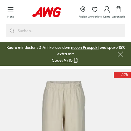
alt springen
Waren
Menü
Filialen
Wunschliste
Konto
Warenkorb
Kaufe mindestens 3 Artikel aus dem
neuen Prospekt
und spare 15%
extra mit
Code:
9710
-17
%