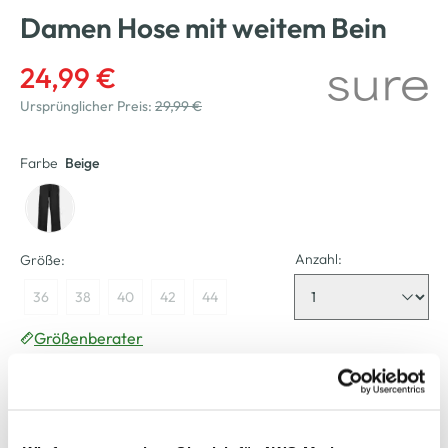
Damen Hose mit weitem Bein
24,99 €
Ursprünglicher Preis:
29,99 €
Farbe
Beige
Anzahl:
Größe:
36
38
40
42
44
Größenberater
Bitte wählen Sie eine Größe aus
Nicht mehr für den Versand verfügbar