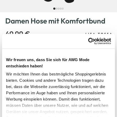
Damen Hose mit Komfortbund
49,99 €
Farbe
Schwarz
Wir freuen uns, dass Sie sich für AWG Mode
entschieden haben!
Wir möchten Ihnen das bestmögliche Shoppingerlebnis
Anzahl:
Größe:
bieten. Cookies und andere Technologien tragen dazu
36
38
40
42
44
46
bei, dass die Webseite zuverlässig funktioniert, wir die
Performance im Auge haben und Ihnen personalisierte
Werbung einspielen können. Damit dies funktioniert,
Bitte wählen Sie eine Größe aus
müssen Daten über unsere Nutzer, wie und auf welchen
Geräten sie unser Angebot nutzen, gespeichert werden.
Verfügbar