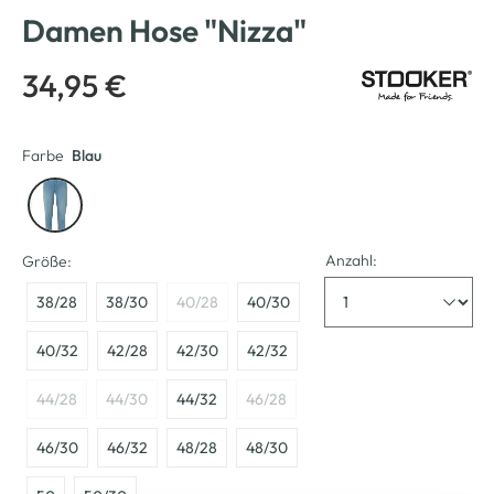
Damen Hose "Nizza"
34,95 €
Farbe
Blau
Anzahl:
Größe:
38/28
38/30
40/28
40/30
40/32
42/28
42/30
42/32
44/28
44/30
44/32
46/28
46/30
46/32
48/28
48/30