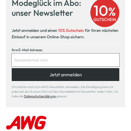
Modeglück im Abo:
Kostenlose Filiallieferung
unser Newsletter
in Ihre Wunschfiliale
Jetzt anmelden und einen
10% Gutschein
für Ihren nächsten
Einkauf in unserem Online-Shop sichern.
Ihre E-Mail Adresse:
Jetzt anmelden
Ich möchte mich zum AWG Newsletter anmelden. Die Einwilligung kann ich
jederzeit durch einen Klick auf den Abmeldelink im Newsletter widerrufen. Ich
habe die
Datenschutzerklärung
gelesen.