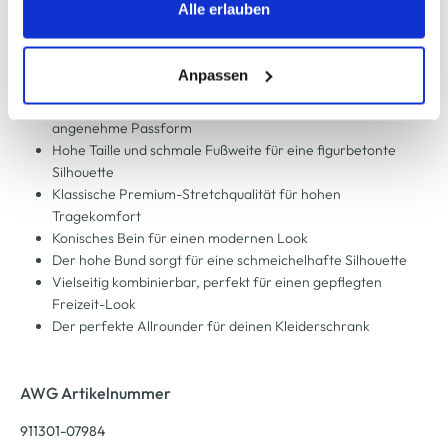
Trackingzwecke werden nur dann aktiviert, wenn Sie das
Alle erlauben
entsprechende "Häkchen" setzen und auf "Auswahl
Damen Hose "Nizza"
erlauben" bzw. "Alle erlauben" klicken. Mehr dazu
(einschließlich der Möglichkeit, die Einwilligungserklärung
Anpassen
Lässige Damen Hose von Stooker
zu ändern oder zu widerrufen) erfahren Sie in unserem
5-Pocket-Design im Classic Tapered Fit für eine
Cookie-Hinweis
bzw. der
Datenschutzerklärung
.
angenehme Passform
Hohe Taille und schmale Fußweite für eine figurbetonte
Silhouette
Klassische Premium-Stretchqualität für hohen
Tragekomfort
Konisches Bein für einen modernen Look
Der hohe Bund sorgt für eine schmeichelhafte Silhouette
Vielseitig kombinierbar, perfekt für einen gepflegten
Freizeit-Look
Der perfekte Allrounder für deinen Kleiderschrank
AWG Artikelnummer
911301-07984