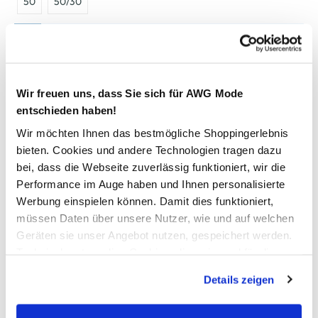
50
50/30
Bitte wählen Sie eine Größe aus
Verfügbar
Wir freuen uns, dass Sie sich für AWG Mode
entschieden haben!
In den Warenkorb
Wir möchten Ihnen das bestmögliche Shoppingerlebnis
bieten. Cookies und andere Technologien tragen dazu
bei, dass die Webseite zuverlässig funktioniert, wir die
Schneller DHL Versand: in 1–3 Werktagen
Performance im Auge haben und Ihnen personalisierte
Kostenfreie Rücksendung innerhalb 14 Tage
Werbung einspielen können. Damit dies funktioniert,
müssen Daten über unsere Nutzer, wie und auf welchen
Kostenlose Filiallieferung in Ihre Wunschfiliale
Geräten sie unser Angebot nutzen, gespeichert werden.
Technisch notwendige Cookies, die zwingend für die
Bereitstellung der Funktionen der Webseite benötigt
Zur Wunschliste hinzufügen
Details zeigen
werden, werden bei der Nutzung der Webseite auf jeden
Fall gesetzt. Cookies von Drittanbietern für Analyse- oder