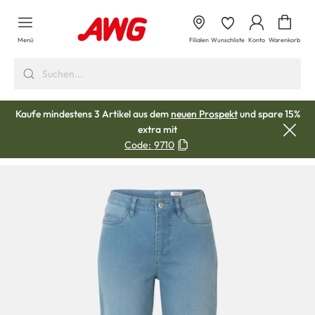
alt springen
Waren
Menü
Filialen
Wunschliste
Konto
Warenkorb
Kaufe mindestens 3 Artikel aus dem
neuen Prospekt
und spare 15%
extra mit
Code:
9710