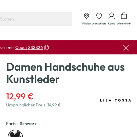
Waren
Filialen
Wunschliste
Konto
Warenkorb
ern mit
Code:
SSS826
Damen Handschuhe aus
Kunstleder
12,99 €
Ursprünglicher Preis:
14,99 €
Farbe
Schwarz