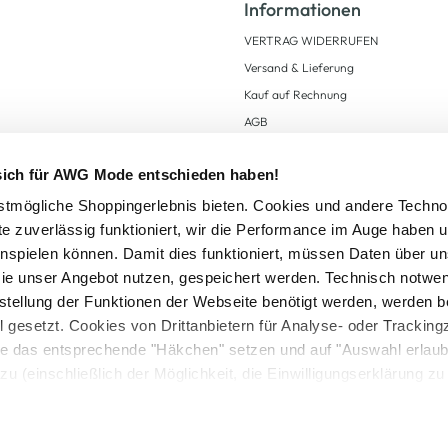
Informationen
VERTRAG WIDERRUFEN
Versand & Lieferung
Kauf auf Rechnung
AGB
Impressum
 sich für AWG Mode entschieden haben!
Zahlungsarten
Datenschutz
tmögliche Shoppingerlebnis bieten. Cookies und andere Techno
te zuverlässig funktioniert, wir die Performance im Auge haben 
AWG CARD Teilnahmebedingungen
inspielen können. Damit dies funktioniert, müssen Daten über un
ie unser Angebot nutzen, gespeichert werden. Technisch notwe
tstellung der Funktionen der Webseite benötigt werden, werden b
ll gesetzt. Cookies von Drittanbietern für Analyse- oder Tracki
Sie das entsprechende "Häkchen" setzen und auf "Auswahl erlaub
setzl. Mehrwertsteuer zzgl.
Versandkosten
und ggf. Nachnahmegebühren, wenn nicht
zu (einschließlich der Möglichkeit, die Einwilligungserklärung z
Logout
in unserem
Cookie-Hinweis
bzw. der
Datenschutzerklärung
.
© 2025 AWG Allgemeine Warenvertriebs GmbH