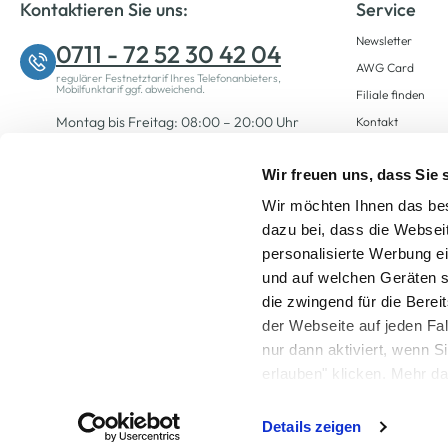
Kontaktieren Sie uns:
Service
Newsletter
0711 - 72 52 30 42 04
AWG Card
regulärer Festnetztarif Ihres Telefonanbieters,
Mobilfunktarif ggf. abweichend.
Filiale finden
Montag bis Freitag: 08:00 – 20:00 Uhr
Kontakt
Samstag: 09:00 – 12:00 Uhr
Wir freuen uns, dass Sie
Wir möchten Ihnen das bes
Zum Kontaktformular
dazu bei, dass die Websei
personalisierte Werbung e
und auf welchen Geräten s
die zwingend für die Berei
der Webseite auf jeden Fa
nur dann aktiviert, wenn 
Alle Preise inkl. ge
erlauben" klicken. Mehr da
widerrufen) erfahren Sie 
Details zeigen