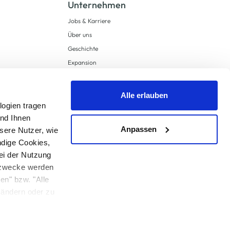
Unternehmen
Jobs & Karriere
Über uns
Geschichte
Expansion
Compliance
Lieferkettensorgfaltspflichten
Alle erlauben
Supply Chain Due Diligence
logien tragen
und Ihnen
Barrierefreiheit
Anpassen
sere Nutzer, wie
ndige Cookies,
ei der Nutzung
ngzwecke werden
en" bzw. "Alle
 anders angegeben.
u ändern oder zu