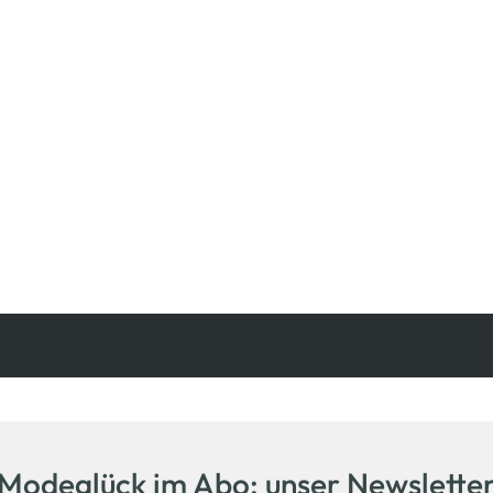
Kostenfreie Rücksendung
innerhalb 14 Tage
Modeglück im Abo: unser Newslette