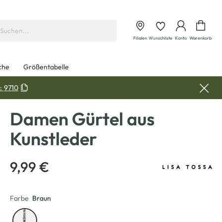
Waren
Filialen
Wunschliste
Konto
Warenkorb
che
Größentabelle
:
9710
Damen Gürtel aus
Kunstleder
9,99 €
Farbe
Braun