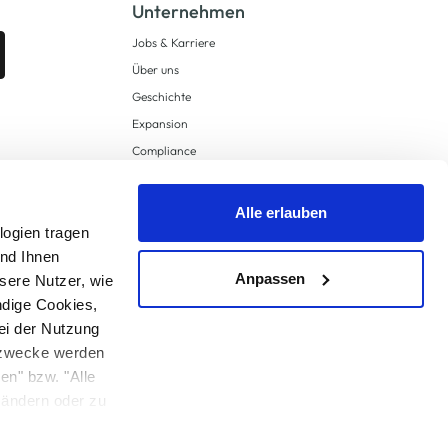
Unternehmen
Jobs & Karriere
Über uns
Geschichte
Expansion
Compliance
Lieferkettensorgfaltspflichten
Supply Chain Due Diligence
Alle erlauben
Barrierefreiheit
logien tragen
und Ihnen
Anpassen
sere Nutzer, wie
ndige Cookies,
ei der Nutzung
ngzwecke werden
en" bzw. "Alle
 anders angegeben.
u ändern oder zu