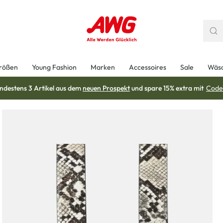
rößen
Young Fashion
Marken
Accessoires
Sale
Wäs
ndestens 3 Artikel aus dem
neuen Prospekt
und spare 15% extra mit
Code