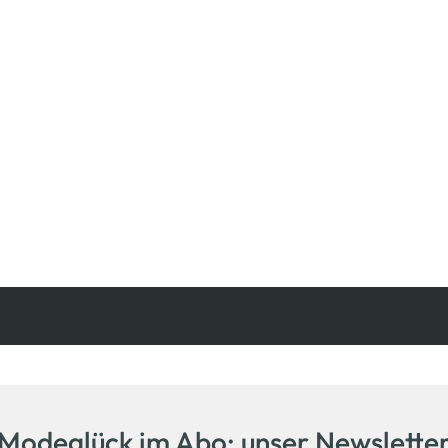
Kostenfreie Rücksendung
innerhalb 14 Tage
Modeglück im Abo: unser Newslette