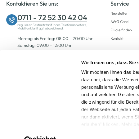
Kontaktieren Sie uns:
Service
Newsletter
0711 - 72 52 30 42 04
AWG Card
regulärer Festnetztarif Ihres Telefonanbieters,
Mobilfunktarif ggf. abweichend.
Filiale finden
Montag bis Freitag: 08:00 – 20:00 Uhr
Kontakt
Samstag: 09:00 – 12:00 Uhr
Wir freuen uns, dass Sie
Zum Kontaktformular
Wir möchten Ihnen das bes
dazu bei, dass die Websei
personalisierte Werbung e
und auf welchen Geräten s
die zwingend für die Berei
der Webseite auf jeden Fa
nur dann aktiviert, wenn 
Alle Preise inkl. ge
erlauben" klicken. Mehr da
widerrufen) erfahren Sie 