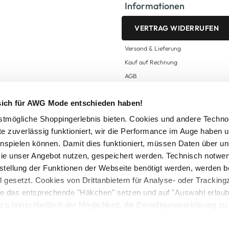
Informationen
VERTRAG WIDERRUFEN
Versand & Lieferung
Kauf auf Rechnung
AGB
Impressum
 sich für AWG Mode entschieden haben!
Zahlungsarten
Datenschutz
tmögliche Shoppingerlebnis bieten. Cookies und andere Techno
te zuverlässig funktioniert, wir die Performance im Auge haben 
AWG CARD Teilnahmebedingungen
inspielen können. Damit dies funktioniert, müssen Daten über un
ie unser Angebot nutzen, gespeichert werden. Technisch notwe
tstellung der Funktionen der Webseite benötigt werden, werden b
ll gesetzt. Cookies von Drittanbietern für Analyse- oder Tracki
Sie das entsprechende "Häkchen" setzen und auf "Auswahl erlaub
setzl. Mehrwertsteuer zzgl.
Versandkosten
und ggf. Nachnahmegebühren, wenn nicht
zu (einschließlich der Möglichkeit, die Einwilligungserklärung z
Logout
in unserem
Cookie-Hinweis
bzw. der
Datenschutzerklärung
.