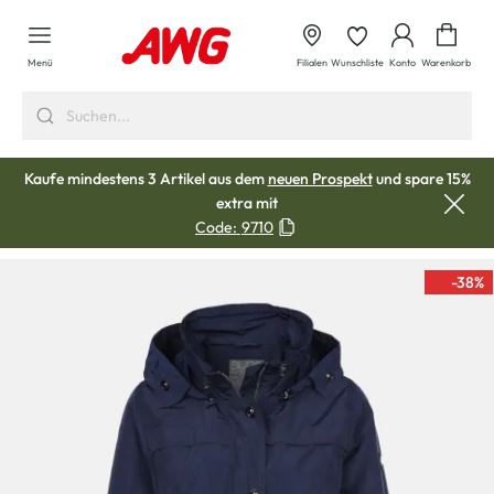
alt springen
Waren
Menü
Filialen
Wunschliste
Konto
Warenkorb
Kaufe mindestens 3 Artikel aus dem
neuen Prospekt
und spare 15%
extra mit
Code:
9710
-38
%