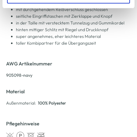
zu ändern oder zu widerrufen) erfahren Sie in unserem
hoher Stehkragen mit Tunnelzug und Kordel
Cookie-Hinweis
bzw. der
Datenschutzerklärung
.
mit durchgehendem Reißverschluss geschlossen
seitliche Eingriffstaschen mit Zierklappe und Knopf
in der Taille mit verstecktem Tunnelzug und Gummikordel
hinten mittiger Schlitz mit Riegel und Druckknopf
super angenehmes, eher leichteres Material
toller Kombipartner für die Übergangszeit
AWG Artikelnummer
905098-navy
Material
Außenmaterial:
100% Polyester
Pflegehinweise