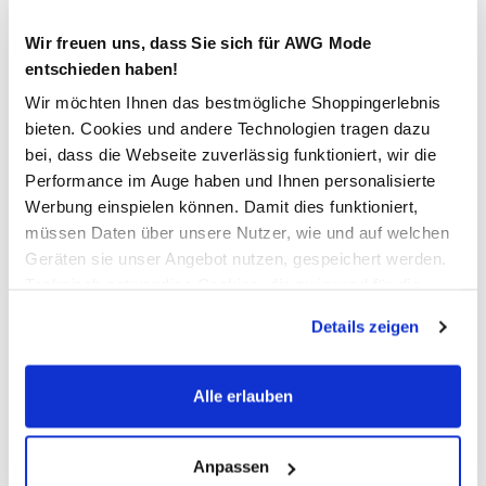
Wir freuen uns, dass Sie sich für AWG Mode
In den Warenkorb
entschieden haben!
Wir möchten Ihnen das bestmögliche Shoppingerlebnis
bieten. Cookies und andere Technologien tragen dazu
Schneller DHL Versand: in 1–3 Werktagen
bei, dass die Webseite zuverlässig funktioniert, wir die
Kostenfreie Rücksendung innerhalb 14 Tage
Performance im Auge haben und Ihnen personalisierte
Werbung einspielen können. Damit dies funktioniert,
Kostenlose Filiallieferung in Ihre Wunschfiliale
müssen Daten über unsere Nutzer, wie und auf welchen
Geräten sie unser Angebot nutzen, gespeichert werden.
Technisch notwendige Cookies, die zwingend für die
Zur Wunschliste hinzufügen
Bereitstellung der Funktionen der Webseite benötigt
Details zeigen
werden, werden bei der Nutzung der Webseite auf jeden
Fall gesetzt. Cookies von Drittanbietern für Analyse- oder
Damen Freizeitjacke mit abnehmbarer Kapuze
Trackingzwecke werden nur dann aktiviert, wenn Sie das
Alle erlauben
entsprechende "Häkchen" setzen und auf "Auswahl
erlauben" bzw. "Alle erlauben" klicken. Mehr dazu
schicke Freizeitjacke von Sure
(einschließlich der Möglichkeit, die Einwilligungserklärung
Anpassen
abnehmbare Kapuze und Schild mit Druckknöpfen