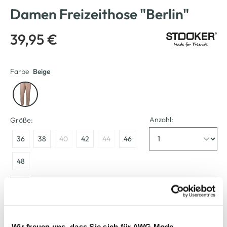
Damen Freizeithose "Berlin"
39,95 €
Farbe
Beige
Anzahl:
Größe:
36
38
40
42
44
46
48
Bitte wählen Sie eine Größe aus
Verfügbar
Wir freuen uns, dass Sie sich für AWG Mode