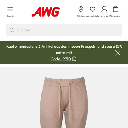
alt springen
Waren
Menü
Filialen
Wunschliste
Konto
Warenkorb
Kaufe mindestens 3 Artikel aus dem
neuen Prospekt
und spare 15%
extra mit
Code:
9710