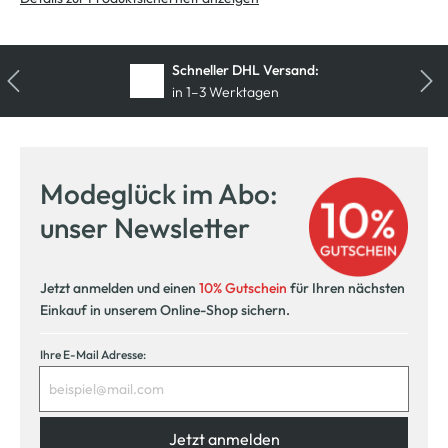
Schneller DHL Versand:
in 1–3 Werktagen
Kostenfreie Rücksendung
innerhalb 14 Tage
Modeglück im Abo:
Kostenlose Filiallieferung
unser Newsletter
in Ihre Wunschfiliale
Jetzt anmelden und einen
10% Gutschein
für Ihren nächsten
Einkauf in unserem Online-Shop sichern.
Ihre E-Mail Adresse:
Jetzt anmelden