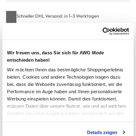
Schneller DHL Versand: in 1–3 Werktagen
Kostenfreie Rücksendung innerhalb 14 Tage
Kostenlose Filiallieferung in Ihre Wunschfiliale
Wir freuen uns, dass Sie sich für AWG Mode
entschieden haben!
Zur Wunschliste hinzufügen
Wir möchten Ihnen das bestmögliche Shoppingerlebnis
bieten. Cookies und andere Technologien tragen dazu
bei, dass die Webseite zuverlässig funktioniert, wir die
Damen Flauschshirt mit Print und Glitzersteinchen
Performance im Auge haben und Ihnen personalisierte
Werbung einspielen können. Damit dies funktioniert,
Meliertes Flauschshirt von Sure
müssen Daten über unsere Nutzer, wie und auf welchen
Mit Rundhals-Ausschnitt
Geräten sie unser Angebot nutzen, gespeichert werden.
3/4 lange Ärmel
Technisch notwendige Cookies, die zwingend für die
Vorne mit Print und Glitzersteinchen
Bereitstellung der Funktionen der Webseite benötigt
Super angenehmes Material
Details zeigen
werden, werden bei der Nutzung der Webseite auf jeden