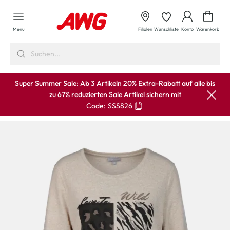
alt springen
Waren
Menü
Filialen
Wunschliste
Konto
Warenkorb
Super Summer Sale: Ab 3 Artikeln 20% Extra-Rabatt auf alle bis
zu
67% reduzierten Sale Artikel
sichern mit
Code:
SSS826