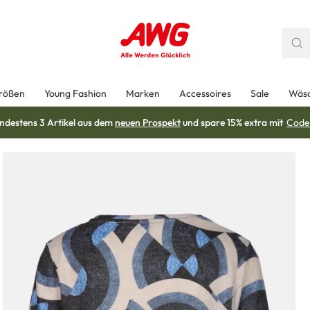
rößen
Young Fashion
Marken
Accessoires
Sale
Wäs
ndestens 3 Artikel aus dem
neuen Prospekt
und spare 15% extra mit
Code