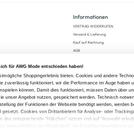
Informationen
VERTRAG WIDERRUFEN
Versand & Lieferung
Kauf auf Rechnung
AGB
Impressum
 sich für AWG Mode entschieden haben!
Zahlungsarten
Datenschutz
tmögliche Shoppingerlebnis bieten. Cookies und andere Techno
te zuverlässig funktioniert, wir die Performance im Auge haben 
AWG CARD Teilnahmebedingungen
inspielen können. Damit dies funktioniert, müssen Daten über un
ie unser Angebot nutzen, gespeichert werden. Technisch notwe
tstellung der Funktionen der Webseite benötigt werden, werden b
ll gesetzt. Cookies von Drittanbietern für Analyse- oder Tracki
Sie das entsprechende "Häkchen" setzen und auf "Auswahl erlaub
setzl. Mehrwertsteuer zzgl.
Versandkosten
und ggf. Nachnahmegebühren, wenn nicht
zu (einschließlich der Möglichkeit, die Einwilligungserklärung z
Logout
in unserem
Cookie-Hinweis
bzw. der
Datenschutzerklärung
.