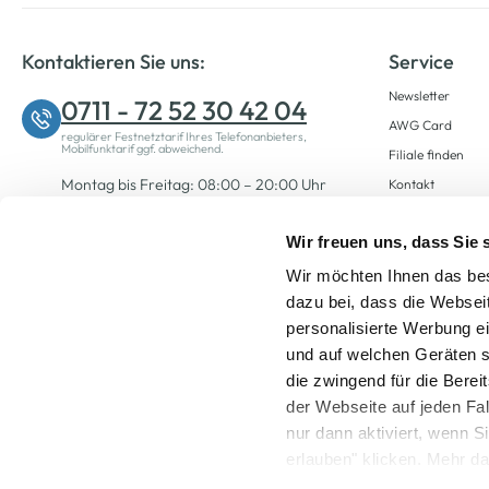
Kontaktieren Sie uns:
Service
Newsletter
0711 - 72 52 30 42 04
AWG Card
regulärer Festnetztarif Ihres Telefonanbieters,
Mobilfunktarif ggf. abweichend.
Filiale finden
Montag bis Freitag: 08:00 – 20:00 Uhr
Kontakt
Samstag: 09:00 – 12:00 Uhr
Wir freuen uns, dass Sie
Wir möchten Ihnen das bes
Zum Kontaktformular
dazu bei, dass die Websei
personalisierte Werbung e
und auf welchen Geräten s
die zwingend für die Berei
der Webseite auf jeden Fa
nur dann aktiviert, wenn 
Alle Preise inkl. ge
erlauben" klicken. Mehr da
widerrufen) erfahren Sie 