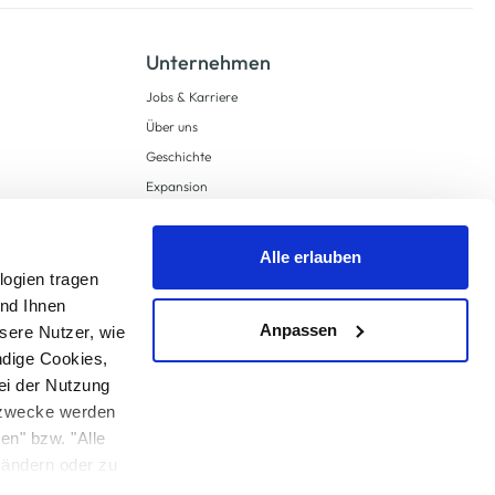
Unternehmen
Jobs & Karriere
Über uns
Geschichte
Expansion
Compliance
Lieferkettensorgfaltspflichten
Alle erlauben
Supply Chain Due Diligence
logien tragen
und Ihnen
Barrierefreiheit
Anpassen
sere Nutzer, wie
ndige Cookies,
ei der Nutzung
ngzwecke werden
en" bzw. "Alle
 anders angegeben.
u ändern oder zu