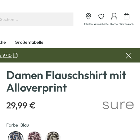
Waren
Filialen
Wunschliste
Konto
Warenkorb
che
Größentabelle
:
9710
Damen Flauschshirt mit
Alloverprint
29,99 €
Farbe
Blau